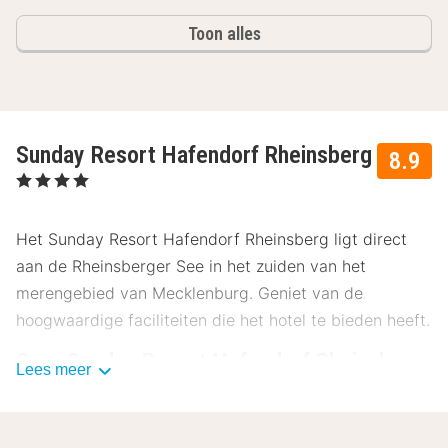
Toon alles
Sunday Resort Hafendorf Rheinsberg
8.9
, 4 Sterren
Het Sunday Resort Hafendorf Rheinsberg ligt direct
aan de Rheinsberger See in het zuiden van het
merengebied van Mecklenburg. Geniet van de
hoogwaardige faciliteiten die het hotel te bieden heeft.
Over Sunday Resort Hafendorf Rheinsberg
Lees meer
Het Sunday Resort Hafendorf Rheinsberg ligt in
Rheinsberg, midden in het betoverende