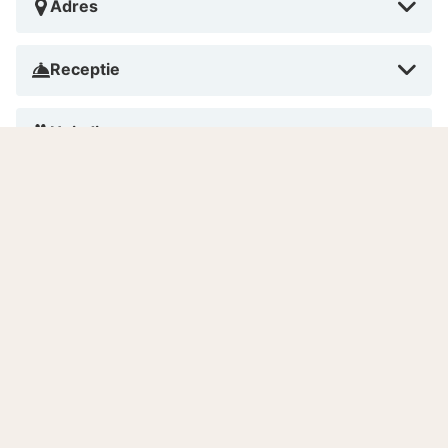
Adres
Receptie
Huisdieren
Roken
Betalen in dit hotel
Aantal kamers
Gesproken talen