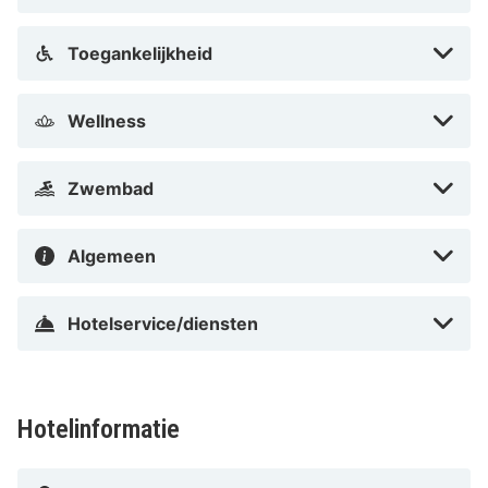
het water op. Bezoek ook het pittoreske stadje
Rheinsberg, bekend als pottenbakkersstad en bekijk
Toegankelijkheid
het historische kasteel. Slenter door de oude stad en
vermaak je in de cafés en restaurants.
Wellness
Zwembad
Algemeen
Hotelservice/diensten
Hotelinformatie