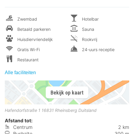
Zwembad
Hotelbar
Betaald parkeren
Sauna
Huisdiervriendelijk
Rookvrij
Gratis Wi-Fi
24-uurs receptie
Restaurant
Alle faciliteiten
Bekijk op kaart
Hafendorfstraße 1
16831
Rheinsberg
Duitsland
Afstand tot:
Centrum
2 km
Bushalte
300 m