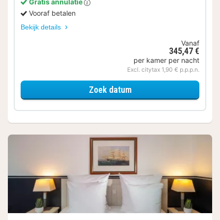
Gratis annulatie
Vooraf betalen
Bekijk details
Vanaf
345,47 €
per kamer per nacht
Excl. citytax 1,90 € p.p.p.n.
voor Deluxe kamer
Zoek datum