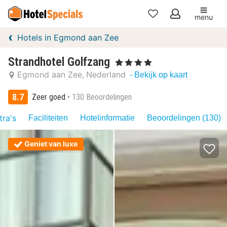
menu
Mijn
Hotels in Egmond aan Zee
favorieten
Strandhotel Golfzang
, 4 Sterren
Egmond aan Zee
Nederland
- Bekijk op kaart
8.7
Zeer goed
130 Beoordelingen
tra's
Faciliteiten
Hotelinformatie
Beoordelingen (130)
Geniet van luxe