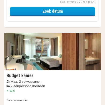
Excl. citytax 2,70 € p.p.p.n.
voor Standaard Kamer
Zoek datum
Budget kamer
Max. 2 volwassenen
2 eenpersoonsbedden
Wifi
De voorwaarden