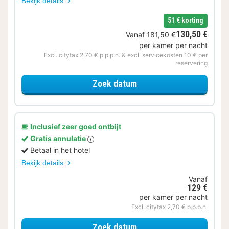
Bekijk details
51 € korting
130,50 €
Vanaf
181,50 €
per kamer per nacht
Excl. citytax 2,70 € p.p.p.n. & excl. servicekosten 10 € per
reservering
voor Museum & Verblijf
Zoek datum
Inclusief zeer goed ontbijt
Gratis annulatie
Betaal in het hotel
Bekijk details
Vanaf
129 €
per kamer per nacht
Excl. citytax 2,70 € p.p.p.n.
voor Budget kamer
Zoek datum