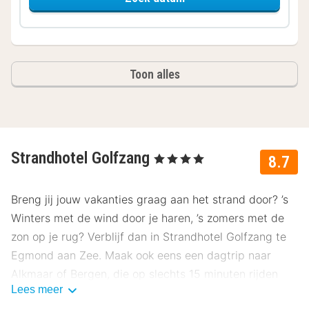
Toon alles
Strandhotel Golfzang
, 4 Sterren
8.7
Breng jij jouw vakanties graag aan het strand door? ’s
Winters met de wind door je haren, ’s zomers met de
zon op je rug? Verblijf dan in Strandhotel Golfzang te
Egmond aan Zee. Maak ook eens een dagtrip naar
Alkmaar of Bergen, die op slechts 15 minuten rijden
Lees meer
liggen.