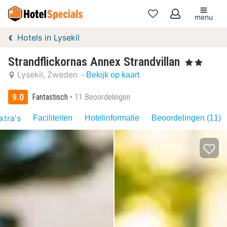
menu
Mijn
Hotels in Lysekil
favorieten
Strandflickornas Annex Strandvillan
, 2 Sterren
Lysekil
Zweden
- Bekijk op kaart
9.0
Fantastisch
11 Beoordelingen
xtra's
Faciliteiten
Hotelinformatie
Beoordelingen (11)