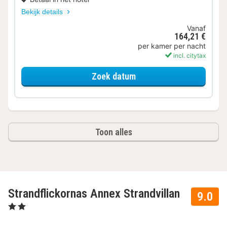
Bekijk details
Vanaf
164,21 €
per kamer per nacht
incl. citytax
voor Superior kamer
Zoek datum
Toon alles
Strandflickornas Annex Strandvillan
9.0
, 2 Sterren