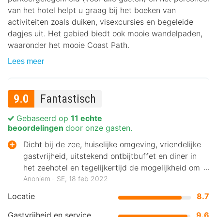
van het hotel helpt u graag bij het boeken van
activiteiten zoals duiken, visexcursies en begeleide
dagjes uit. Het gebied biedt ook mooie wandelpaden,
waaronder het mooie Coast Path.
Lees meer
9.0
Fantastisch
Gebaseerd op
11 echte
beoordelingen
door onze gasten.
Dicht bij de zee, huiselijke omgeving, vriendelijke
gastvrijheid, uitstekend ontbijtbuffet en diner in
het zeehotel en tegelijkertijd de mogelijkheid om
zelf te koken.
Anoniem ‐ SE, 18 feb 2022
Locatie
8.7
Gastvrijheid en service
9.6