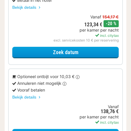
Betaal in het hotel
Bekijk details
Vanaf
154,17 €
korting
-20 %
123,34 €
per kamer per nacht
incl. citytax
excl. servicekosten 10 € per reservering
voor Tijdelijke Special
Zoek datum
Optioneel ontbijt voor 10,03 €
Annuleren niet mogelijk
Vooraf betalen
Bekijk details
Vanaf
138,76 €
per kamer per nacht
incl. citytax