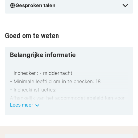
Gesproken talen
Goed om te weten
Belangrijke informatie
- Inchecken: - middernacht
- Minimale leeftijd om in te checken: 18
- Incheckinstructies:
Afhankelijk van het accommodatiebeleid kan voor
Belangrijke
Lees meer
extra personen een toeslag in rekening worden
informatie
gebracht.
Bij het inchecken dien je mogelijk een erkend
identiteitsbewijs met foto en een creditcard,