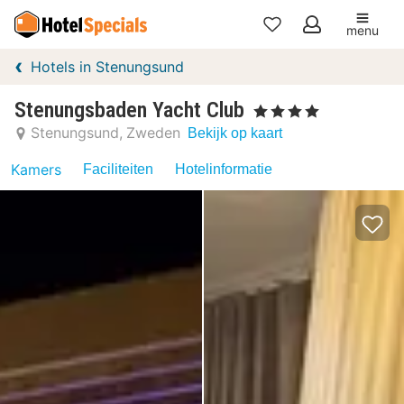
menu
Mijn
Hotels in Stenungsund
favorieten
Stenungsbaden Yacht Club
, 4 Sterren
Stenungsund
Zweden
Bekijk op kaart
Kamers
Faciliteiten
Hotelinformatie