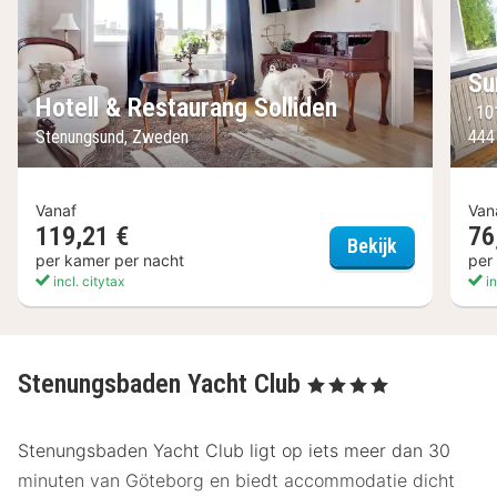
Su
Hotell & Restaurang Solliden
, 1
Stenungsund, Zweden
444
Vanaf
Van
119,21 €
76
Hotell & Res
Bekijk
per kamer per nacht
per
incl. citytax
in
Stenungsbaden Yacht Club
, 4 Sterren
Stenungsbaden Yacht Club ligt op iets meer dan 30
minuten van Göteborg en biedt accommodatie dicht