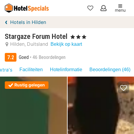
menu
Mijn
Hotels in Hilden
favorieten
Stargaze Forum Hotel
, 3 Sterren
Hilden
Duitsland
Bekijk op kaart
7.2
Goed
46 Beoordelingen
xtra's
Faciliteiten
Hotelinformatie
Beoordelingen (46)
Rustig gelegen