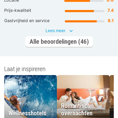
Locatie
6.6
Prijs-kwaliteit
7.4
Gastvrijheid en service
8.1
Lees meer
Alle beoordelingen (46)
Laat je inspireren
Romantisch
Wellnesshotels
overnachten
L