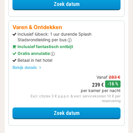
voor Beleef de Stad
Zoek datum
Varen & Ontdekken
Inclusief lübeck: 1 uur durende Splash
Stadsrondleiding per bus
Inclusief fantastisch ontbijt
Gratis annulatie
Betaal in het hotel
Bekijk details
Vanaf
283 €
korting
-16 %
239 €
per kamer per nacht
Excl. citytax 3 € p.p.p.n. & excl. servicekosten 10 € per
reservering
voor Varen & Ontdekken
Zoek datum