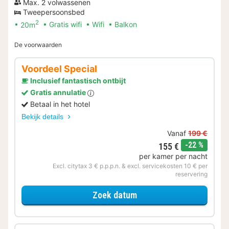
Max. 2 volwassenen
Tweepersoonsbed
2
20m
Gratis wifi
Wifi
Balkon
De voorwaarden
Voordeel Special
Inclusief fantastisch ontbijt
Gratis annulatie
Betaal in het hotel
Bekijk details
Vanaf
199 €
korting
-22 %
155 €
per kamer per nacht
Excl. citytax 3 € p.p.p.n. & excl. servicekosten 10 € per
reservering
voor Voordeel Special
Zoek datum