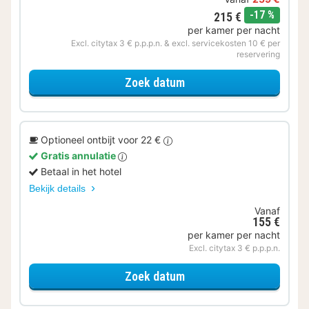
korting
-17 %
215 €
per kamer per nacht
Excl. citytax 3 € p.p.p.n. & excl. servicekosten 10 € per
reservering
voor Varen & Ontdekken
Zoek datum
Optioneel ontbijt voor 22 €
Gratis annulatie
Betaal in het hotel
Bekijk details
Vanaf
155 €
per kamer per nacht
Excl. citytax 3 € p.p.p.n.
voor Comfort kamer
Zoek datum