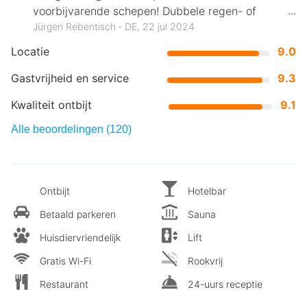
voorbijvarende schepen! Dubbele regen- of
stoomdouche super aangenaam!
Jürgen Rebentisch ‐ DE, 22 jul 2024
Locatie
9.0
Gastvrijheid en service
9.3
Kwaliteit ontbijt
9.1
Alle beoordelingen (120)
Ontbijt
Hotelbar
Betaald parkeren
Sauna
Huisdiervriendelijk
Lift
Gratis Wi-Fi
Rookvrij
Restaurant
24-uurs receptie