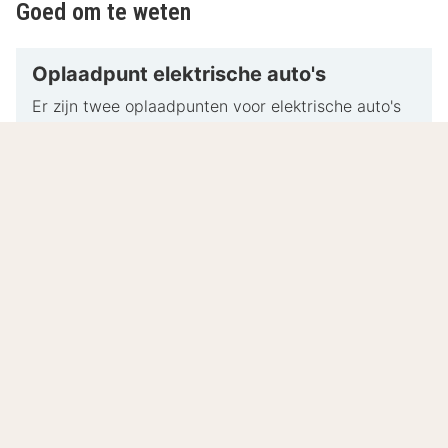
Goed om te weten
Oplaadpunt elektrische auto's
Er zijn twee oplaadpunten voor elektrische auto's
bij het hotel.
-22kW TESLA-laadstation
-22kW Universeel laadstation voor personenauto's
De kosten voor parkeren op de parkeerplaats van
het hotel zijn €10 euro per auto per dag.
Energiebijdrage
Ter plaatse wordt een energiebijdrage van € 3,50
per gast per nacht aangerekend.