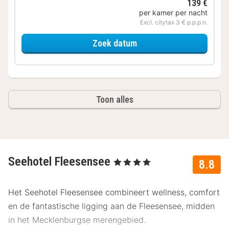
139 €
per kamer per nacht
Excl. citytax 3 € p.p.p.n.
voor Duo Comfort Zeezij
Zoek datum
Toon alles
Seehotel Fleesensee
, 4 Sterren
8.8
Het Seehotel Fleesensee combineert wellness, comfort
en de fantastische ligging aan de Fleesensee, midden
in het Mecklenburgse merengebied.