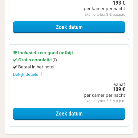
193 €
per kamer per nacht
Excl. citytax 3 € p.p.p.n.
voor Geniet van de Welln
Zoek datum
Inclusief zeer goed ontbijt
Gratis annulatie
Betaal in het hotel
Bekijk details
Vanaf
109 €
per kamer per nacht
Excl. citytax 3 € p.p.p.n.
voor Duo Comfort Landzi
Zoek datum