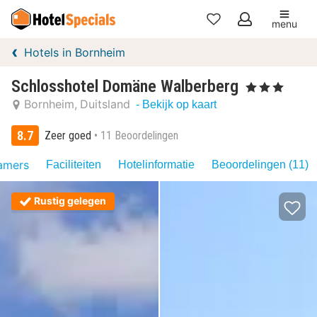
menu
Mijn
Hotels in Bornheim
favorieten
Schlosshotel Domäne Walberberg
, 3 Sterren
Bornheim
Duitsland
- Bekijk op kaart
8.7
Zeer goed
11 Beoordelingen
amers
Faciliteiten
Hotelinformatie
Beoordelingen (11)
Rustig gelegen