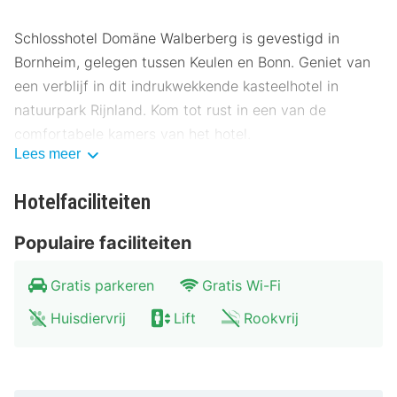
Schlosshotel Domäne Walberberg is gevestigd in
Bornheim, gelegen tussen Keulen en Bonn. Geniet van
een verblijf in dit indrukwekkende kasteelhotel in
natuurpark Rijnland. Kom tot rust in een van de
comfortabele kamers van het hotel.
Lees meer
In de omgeving van Schlosshotel Domäne Walberberg
is genoeg te doen. Geniet van de leukste achtbanen in
Hotelfaciliteiten
attractiepark Phantasialand. Bezoek het Bruehl Castle
Populaire faciliteiten
of Slot Augustusburg en Slot Falkenlust. Of geniet van
de mooie natuur en ga heerlijk fietsen in de omgeving
Gratis parkeren
Gratis Wi-Fi
van het hotel.
Huisdiervrij
Lift
Rookvrij