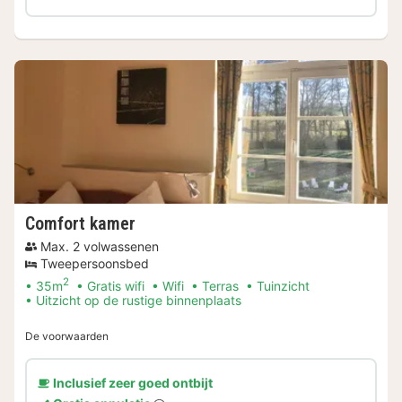
Comfort kamer
Max. 2 volwassenen
Tweepersoonsbed
2
35m
Gratis wifi
Wifi
Terras
Tuinzicht
Uitzicht op de rustige binnenplaats
De voorwaarden
Inclusief zeer goed ontbijt