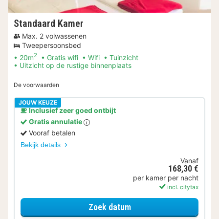
Standaard Kamer
Max. 2 volwassenen
Tweepersoonsbed
2
20m
Gratis wifi
Wifi
Tuinzicht
Uitzicht op de rustige binnenplaats
De voorwaarden
JOUW KEUZE
Inclusief zeer goed ontbijt
Gratis annulatie
Vooraf betalen
Bekijk details
Vanaf
168,30 €
per kamer per nacht
incl. citytax
voor Standaard Kamer
Zoek datum