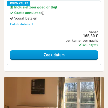
JOUW KEUZE
Inclusief zeer goed ontbijt
Gratis annulatie
Vooraf betalen
Bekijk details
Vanaf
168,30 €
per kamer per nacht
incl. citytax
voor Standaard Kamer
Zoek datum