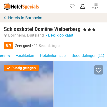
menu
Mijn
Hotels in Bornheim
favorieten
Schlosshotel Domäne Walberberg
, 3 Sterren
Bornheim
Duitsland
- Bekijk op kaart
8.7
Zeer goed
11 Beoordelingen
amers
Faciliteiten
Hotelinformatie
Beoordelingen (11)
Rustig gelegen