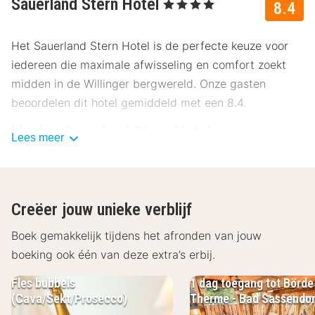
Sauerland Stern Hotel
, 4 Sterren
8.4
Het Sauerland Stern Hotel is de perfecte keuze voor
iedereen die maximale afwisseling en comfort zoekt
midden in de Willinger bergwereld. Onze gasten
beoordelen dit hotel gemiddeld met een 8.4.
Ligging Sauerland Stern Hotel
Lees meer
Het hotel ligt centraal in het wereldberoemde
Wereldcuportoort
Willingen
, midden in het
schilderachtige berglandschap van het Hochsauerland.
Creëer jouw unieke verblijf
De dalstations van de skigebieden en wandelroutes
bereik je binnen enkele minuten. In de omgeving vind
Boek gemakkelijk tijdens het afronden van jouw
je:
boeking ook één van deze extra’s erbij.
Fles bubbels
1 dag toegang tot Börde
Ettelsberg-Kabinenseilbahn
– ca. 650 m
(Cava/Sekt/Prosecco)
Therme - Bad Sassendor
Mühlenkopfschanze
(grootste grote skischans ter