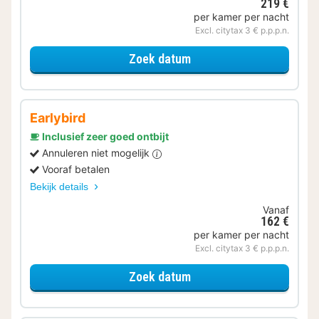
219 €
per kamer per nacht
Excl. citytax 3 € p.p.p.n.
voor Samen genieten
Zoek datum
Earlybird
Inclusief zeer goed ontbijt
Annuleren niet mogelijk
Vooraf betalen
Bekijk details
Vanaf
162 €
per kamer per nacht
Excl. citytax 3 € p.p.p.n.
voor Economy kamer
Zoek datum