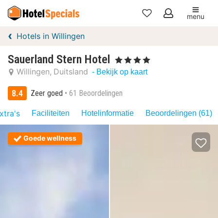
menu
Mijn
Hotels in Willingen
favorieten
Sauerland Stern Hotel
, 4 Sterren
Willingen
Duitsland
- Bekijk op kaart
8.4
Zeer goed
61 Beoordelingen
xtra's
Faciliteiten
Hotelinformatie
Beoordelingen (61)
Goede wellness