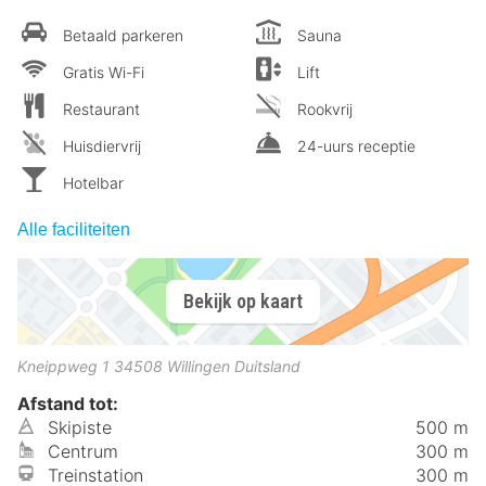
Betaald parkeren
Sauna
Gratis Wi-Fi
Lift
Restaurant
Rookvrij
Huisdiervrij
24-uurs receptie
Hotelbar
Alle faciliteiten
Bekijk op kaart
Kneippweg 1
34508
Willingen
Duitsland
Afstand tot:
Skipiste
500 m
Centrum
300 m
Treinstation
300 m