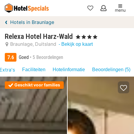
menu
Mijn
Hotels in Braunlage
favorieten
Relexa Hotel Harz-Wald
, 4 Sterren
Braunlage
Duitsland
- Bekijk op kaart
7.6
Goed
5 Beoordelingen
Extra's
Faciliteiten
Hotelinformatie
Beoordelingen (5)
Geschikt voor families