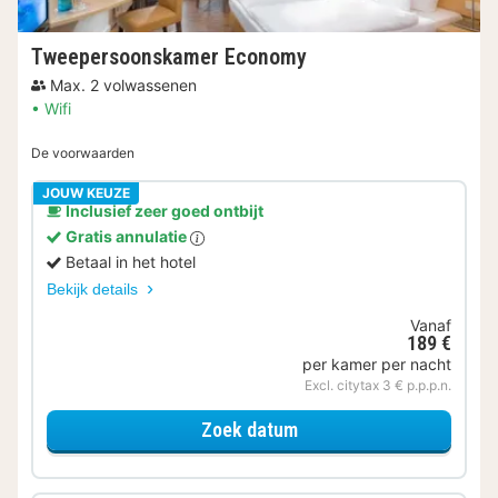
Tweepersoonskamer Economy
Max. 2 volwassenen
Wifi
De voorwaarden
JOUW KEUZE
Inclusief zeer goed ontbijt
Gratis annulatie
Betaal in het hotel
Bekijk details
Vanaf
189 €
per kamer per nacht
Excl. citytax 3 € p.p.p.n.
voor Tweepersoonskam
Zoek datum