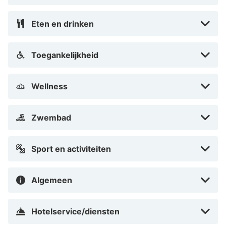
een ritje maken met een koets. Ben je op zoek naar
Eten en drinken
cultuur? Breng dan een bezoek aan het skimuseum
Heimat- und FIS-Skimuseum Braunlage.
Toegankelijkheid
Wellness
Zwembad
Sport en activiteiten
Algemeen
Hotelservice/diensten