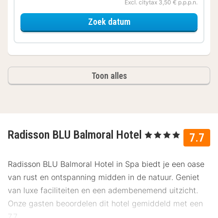
Excl. citytax 3,50 € p.p.p.n.
voor Superior kamer
Zoek datum
Toon alles
Radisson BLU Balmoral Hotel
, 4 Sterren
7.7
Radisson BLU Balmoral Hotel in Spa biedt je een oase
van rust en ontspanning midden in de natuur. Geniet
van luxe faciliteiten en een adembenemend uitzicht.
Onze gasten beoordelen dit hotel gemiddeld met een
7.7.