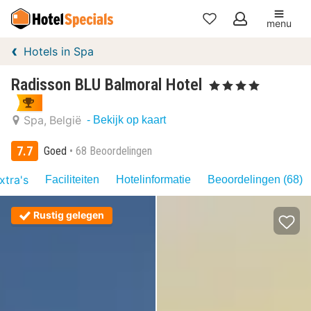
menu
Mijn
Hotels in Spa
favorieten
Radisson BLU Balmoral Hotel
, 4 Sterren
Spa
België
- Bekijk op kaart
7.7
Goed
68 Beoordelingen
xtra's
Faciliteiten
Hotelinformatie
Beoordelingen (68)
Rustig gelegen