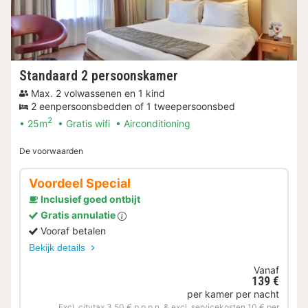
Standaard 2 persoonskamer
Max. 2 volwassenen en 1 kind
2 eenpersoonsbedden of 1 tweepersoonsbed
2
25m
Gratis wifi
Airconditioning
De voorwaarden
Voordeel Special
Inclusief goed ontbijt
Gratis annulatie
Vooraf betalen
Bekijk details
Vanaf
139 €
per kamer per nacht
Excl. citytax 3,50 € p.p.p.n. & excl. servicekosten 10 € per