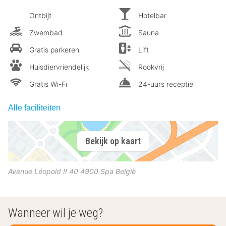
Ontbijt
Hotelbar
Zwembad
Sauna
Gratis parkeren
Lift
Huisdiervriendelijk
Rookvrij
Gratis Wi-Fi
24-uurs receptie
Alle faciliteiten
Bekijk op kaart
Avenue Léopold II 40
4900
Spa
België
Wanneer wil je weg?