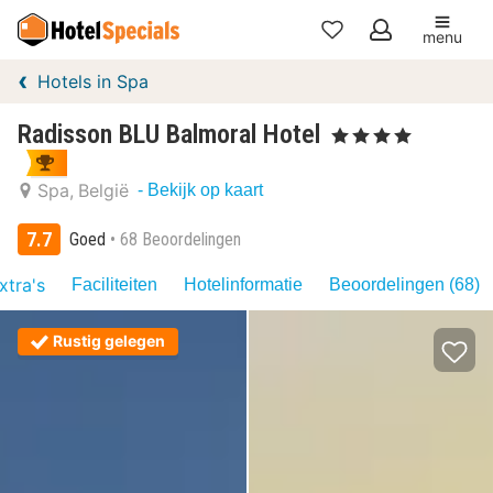
menu
Mijn
Hotels in Spa
favorieten
Radisson BLU Balmoral Hotel
, 4 Sterren
Spa
België
- Bekijk op kaart
7.7
Goed
68 Beoordelingen
xtra's
Faciliteiten
Hotelinformatie
Beoordelingen (68)
Rustig gelegen