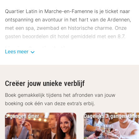
Quartier Latin in Marche-en-Famenne is je ticket naar
ontspanning en avontuur in het hart van de Ardennen,
met een spa, zwembad en historische charme. Onze
gasten beoordelen dit hotel gemiddeld met een 8.7.
Ligging Quartier Latin
Lees meer
Quartier Latin ligt in het pittoreske Marche-en-
Famenne, midden in de prachtige Ardennen. Hier ben
je op slechts een steenworp afstand van het
Creëer jouw unieke verblijf
historische centrum en talloze bezienswaardigheden. In
de omgeving van het hotel kun je heerlijk wandelen en
Boek gemakkelijk tijdens het afronden van jouw
fietsen. Quartier Latin is dankzij de ideale locatie een
boeking ook één van deze extra’s erbij.
perfect startpunt voor diverse routes. De mooie natuur
3-gangen diner
Dagelijks 3-gangen dine
van de Ardennen leent zich uitstekend voor diverse
activiteiten zoals mountainbiken. Ook is een bezoek
aan de diverse pittoreske plaatsjes zeker een aanrader.