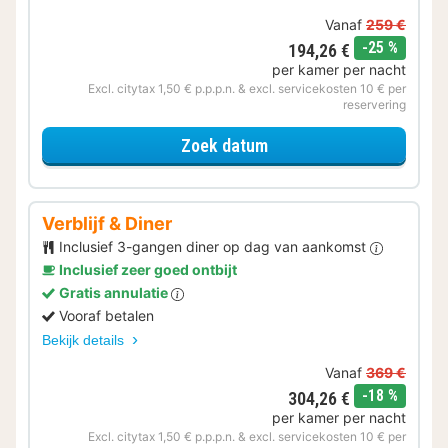
Vanaf
259 €
korting
-25 %
194,26 €
per kamer per nacht
Excl. citytax 1,50 € p.p.p.n. & excl. servicekosten 10 € per
reservering
voor Upgrade Special
Zoek datum
Verblijf & Diner
Inclusief 3-gangen diner op dag van aankomst
Inclusief zeer goed ontbijt
Gratis annulatie
Vooraf betalen
Bekijk details
Vanaf
369 €
korting
-18 %
304,26 €
per kamer per nacht
Excl. citytax 1,50 € p.p.p.n. & excl. servicekosten 10 € per