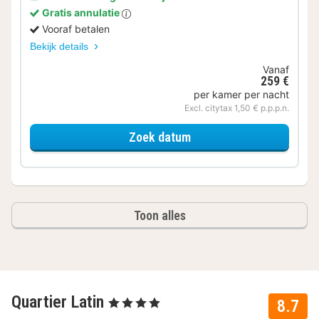
Gratis annulatie
Vooraf betalen
Bekijk details
Vanaf
259 €
per kamer per nacht
Excl. citytax 1,50 € p.p.p.n.
voor Comfort kamer
Zoek datum
Toon alles
Quartier Latin
, 4 Sterren
8.7