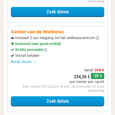
reservering
voor Verblijf & Diner
Zoek datum
Geniet van de Wellness
Inclusief 2 uur toegang tot het wellnesscentrum
Inclusief zeer goed ontbijt
Gratis annulatie
Vooraf betalen
Bekijk details
Vanaf
319 €
korting
-20 %
254,26 €
per kamer per nacht
Excl. citytax 1,50 € p.p.p.n. & excl. servicekosten 10 € per
reservering
voor Geniet van de Well
Zoek datum