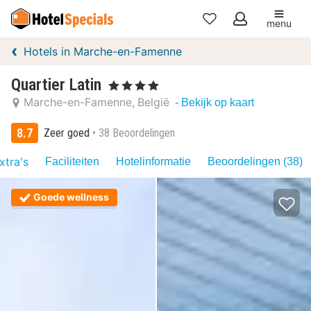
menu
Mijn
Hotels in Marche-en-Famenne
favorieten
Quartier Latin
, 4 Sterren
Marche-en-Famenne
België
- Bekijk op kaart
8.7
Zeer goed
38 Beoordelingen
xtra's
Faciliteiten
Hotelinformatie
Beoordelingen (38)
Goede wellness