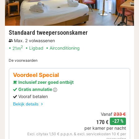
Standaard tweepersoonskamer
Max. 2 volwassenen
2
21m
Ligbad
Airconditioning
De voorwaarden
Voordeel Special
Inclusief zeer goed ontbijt
Gratis annulatie
Vooraf betalen
Bekijk details
Vanaf
233 €
korting
-27 %
170 €
per kamer per nacht
Excl. citytax 1,50 € p.p.p.n. & excl. servicekosten 10 € per
reservering