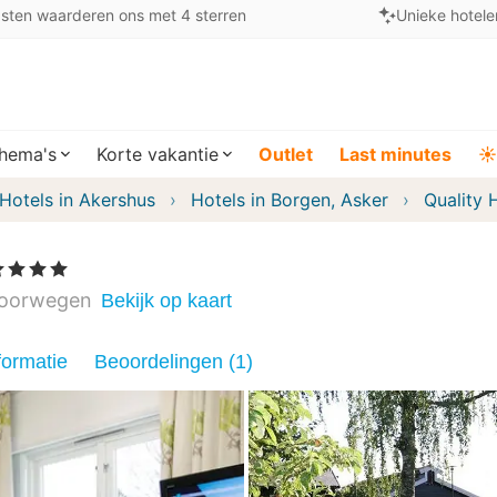
sten waarderen ons met 4 sterren
Unieke hotele
hema's
Korte vakantie
Outlet
Last minutes
☀️
Hotels in Akershus
Hotels in Borgen, Asker
Quality 
4 Sterren
oorwegen
Bekijk op kaart
formatie
Beoordelingen (1)