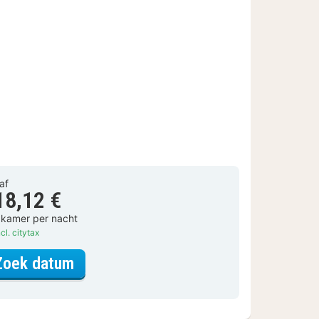
af
18,12 €
 kamer per nacht
cl. citytax
voor Standaard Kamer
Zoek datum