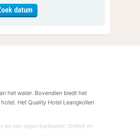
voor Standaard Kamer
Zoek datum
 van het water. Bovendien biedt het
 hotel. Het Quality Hotel Leangkollen
tv en een eigen badkamer. Ontbijt en
dt het hotel een parkeerplaats in de