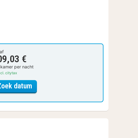
af
09,03 €
 kamer per nacht
cl. citytax
voor Compact Double
Zoek datum