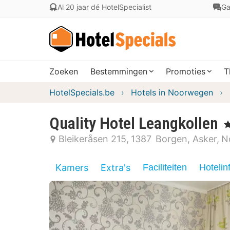
Al 20 jaar dé HotelSpecialist
Ga
Zoeken
Bestemmingen
Promoties
T
HotelSpecials.be
Hotels in Noorwegen
Quality Hotel Leangkollen
, 
Bleikeråsen 215
1387
Borgen, Asker
N
Kamers
Extra's
Faciliteiten
Hotelin