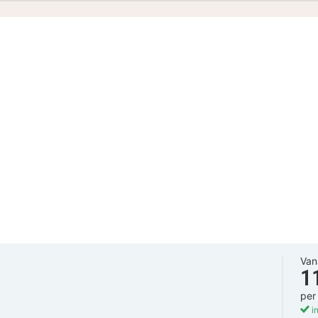
Van
1
per
in