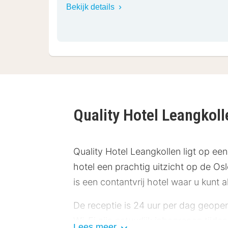
Bekijk details
Quality Hotel Leangkol
Quality Hotel Leangkollen ligt op een
hotel een prachtig uitzicht op de Osl
is een contantvrij hotel waar u kunt 
De receptie is 24 uur per dag geope
Wi-Fi zijn natuurlijk inbegrepen tijde
Lees meer