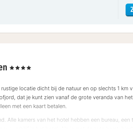
len
, 4 Sterren
 rustige locatie dicht bij de natuur en op slechts 1 km
ofjord, dat je kunt zien vanaf de grote veranda van het
alleen met een kaart betalen.
nd. Alle kamers van het hotel hebben een bureau, een 
ns uw verblijf in het hotel. Als je met de auto komt, bie