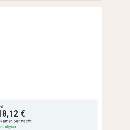
af
18,12 €
 kamer per nacht
cl. citytax