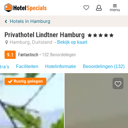
menu
Mijn
Hotels in Hamburg
favorieten
Privathotel Lindtner Hamburg
, 5 Sterren
Hamburg
Duitsland
- Bekijk op kaart
9.1
Fantastisch
132 Beoordelingen
tra's
Faciliteiten
Hotelinformatie
Beoordelingen (132)
Rustig gelegen