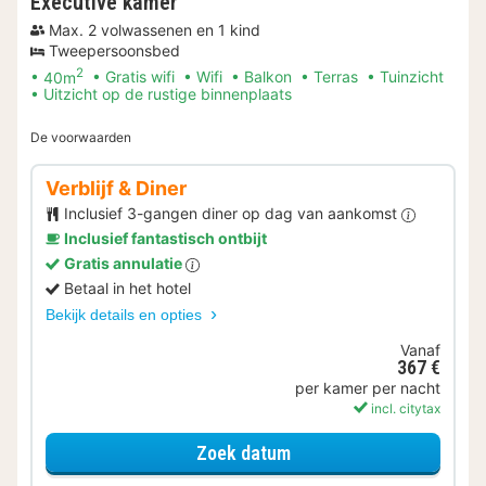
Executive kamer
Max. 2 volwassenen en 1 kind
Tweepersoonsbed
2
40m
Gratis wifi
Wifi
Balkon
Terras
Tuinzicht
Uitzicht op de rustige binnenplaats
De voorwaarden
Verblijf & Diner
Inclusief 3-gangen diner op dag van aankomst
Inclusief fantastisch ontbijt
Gratis annulatie
Betaal in het hotel
Bekijk details en opties
Vanaf
367 €
per kamer per nacht
incl. citytax
voor Verblijf & Diner
Zoek datum