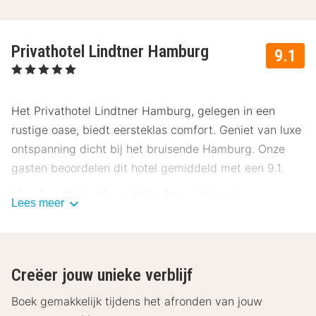
Privathotel Lindtner Hamburg
9.1
, 5 Sterren
Het Privathotel Lindtner Hamburg, gelegen in een
rustige oase, biedt eersteklas comfort. Geniet van luxe
ontspanning dicht bij het bruisende Hamburg. Onze
gasten beoordelen dit hotel gemiddeld met een 9.1.
Ligging Privathotel Lindtner Hamburg
Lees meer
Het Privathotel Lindtner Hamburg ligt in een rustige en
groene omgeving, ongeveer 13 kilometer van het
stadscentrum van Hamburg. Ervaar de nabijheid van
Creëer jouw unieke verblijf
tal van bezienswaardigheden:
Boek gemakkelijk tijdens het afronden van jouw
Hamburger Hafen – 10 km