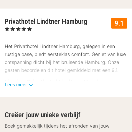
Privathotel Lindtner Hamburg
9.1
, 5 Sterren
Het Privathotel Lindtner Hamburg, gelegen in een
rustige oase, biedt eersteklas comfort. Geniet van luxe
ontspanning dicht bij het bruisende Hamburg. Onze
gasten beoordelen dit hotel gemiddeld met een 9.1.
Ligging Privathotel Lindtner Hamburg
Lees meer
Het Privathotel Lindtner Hamburg ligt in een rustige en
groene omgeving, ongeveer 13 kilometer van het
stadscentrum van Hamburg. Ervaar de nabijheid van
Creëer jouw unieke verblijf
tal van bezienswaardigheden:
Boek gemakkelijk tijdens het afronden van jouw
Hamburger Hafen – 10 km