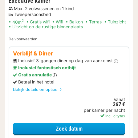
Executive kamer
Max. 2 volwassenen en 1 kind
Tweepersoonsbed
2
40m
Gratis wifi
Wifi
Balkon
Terras
Tuinzicht
Uitzicht op de rustige binnenplaats
De voorwaarden
Verblijf & Diner
Inclusief 3-gangen diner op dag van aankomst
Inclusief fantastisch ontbijt
Gratis annulatie
Betaal in het hotel
Bekijk details en opties
Vanaf
367 €
per kamer per nacht
incl. citytax
voor Verblijf & Diner
Zoek datum