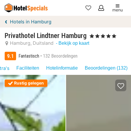
menu
Mijn
Hotels in Hamburg
favorieten
Privathotel Lindtner Hamburg
, 5 Sterren
Hamburg
Duitsland
- Bekijk op kaart
9.1
Fantastisch
132 Beoordelingen
tra's
Faciliteiten
Hotelinformatie
Beoordelingen (132)
Rustig gelegen