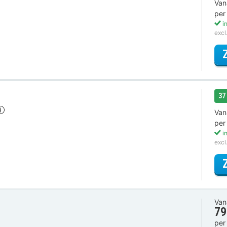
Van
per
in
excl
37
Van
per
in
excl
Van
79
per