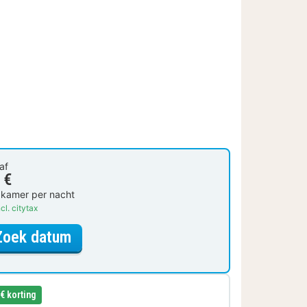
af
 €
 kamer per nacht
cl. citytax
voor Klassieke kamer
Zoek datum
 € korting