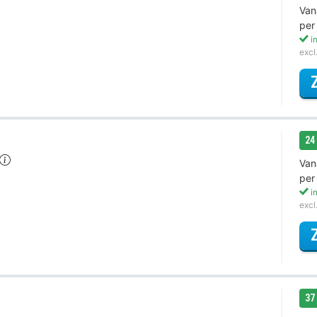
Van
per
in
excl
24
Van
per
in
excl
37