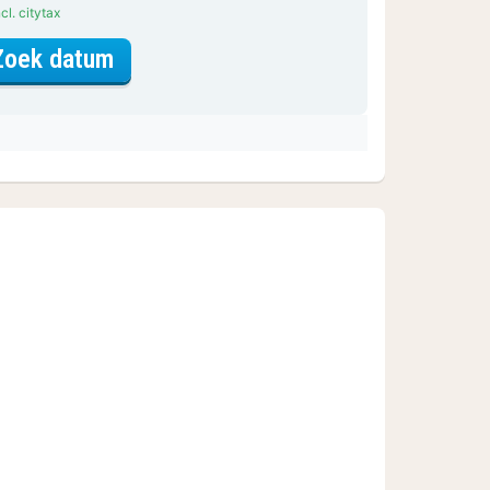
cl. citytax
voor Klassieke kamer
Zoek datum