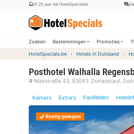
Al 20 jaar dé HotelSpecialist
Ga
Zoeken
Bestemmingen
Promoties
T
HotelSpecials.be
Hotels in Duitsland
Ho
Posthotel Walhalla Regens
Maxstraße 43
93093
Donaustauf
Duit
Kamers
Extra's
Faciliteiten
Hotelin
Rustig gelegen