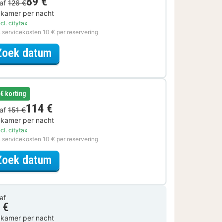
89 €
af
126 €
 kamer per nacht
cl. citytax
. servicekosten 10 € per reservering
voor Met parkeerplek
Zoek datum
 € korting
114 €
af
151 €
 kamer per nacht
cl. citytax
. servicekosten 10 € per reservering
voor Later Uitchecken
Zoek datum
af
 €
 kamer per nacht