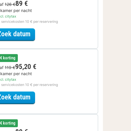
89 €
af
126 €
 kamer per nacht
cl. citytax
. servicekosten 10 € per reservering
voor Zomer Special
Zoek datum
 € korting
95,20 €
af
119 €
 kamer per nacht
cl. citytax
. servicekosten 10 € per reservering
voor Voordeel Special
Zoek datum
 € korting