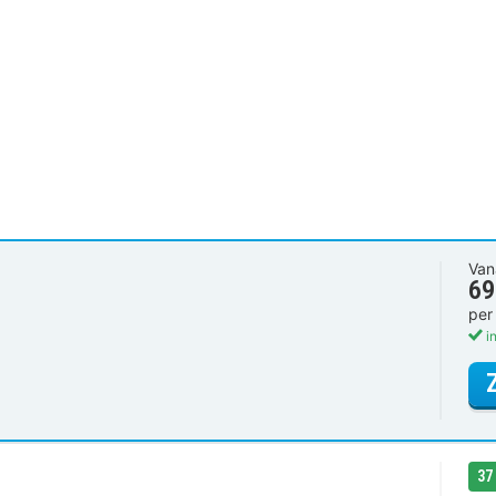
Van
69
per
in
37