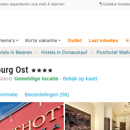
sten waarderen ons met 4 sterren
Unieke hotele
hema's
Korte vakantie
Outlet
Last minutes
☀️
tels in Beieren
Hotels in Donaustauf
Posthotel Walh
burg Ost
, 4 Sterren
sland
Geweldige locatie
- Bekijk op kaart
formatie
Beoordelingen (58)