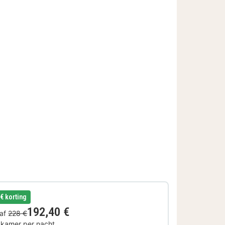
 € korting
192,40 €
af
228 €
 kamer per nacht