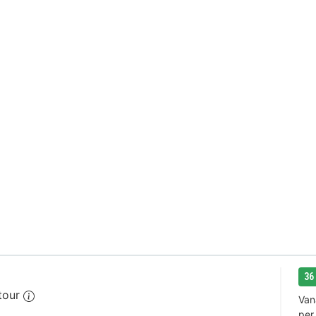
36
stour
Van
per