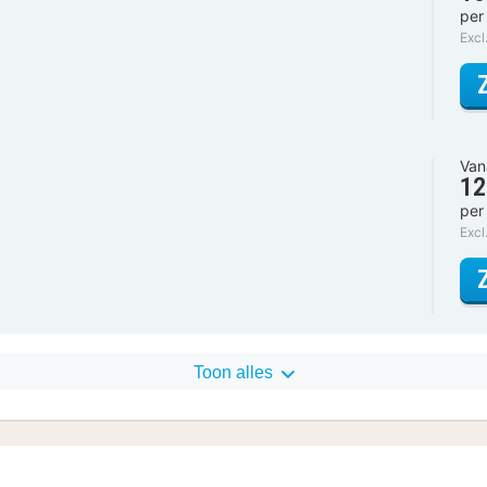
per
Excl
Van
12
per
Excl
Toon alles