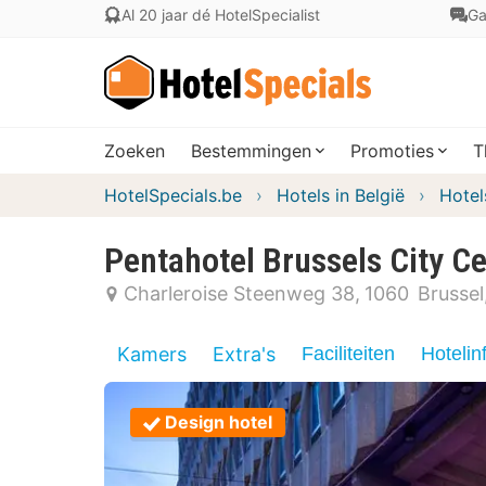
Al 20 jaar dé HotelSpecialist
Ga
Zoeken
Bestemmingen
Promoties
T
HotelSpecials.be
Hotels in België
Hotel
Pentahotel Brussels City C
Charleroise Steenweg 38
1060
Brussel
Kamers
Extra's
Faciliteiten
Hotelin
Design hotel