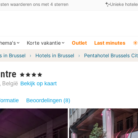
sten waarderen ons met 4 sterren
Unieke hotele
hema's
Korte vakantie
Outlet
Last minutes
☀️
s in Brussel
Hotels in Brussel
Pentahotel Brussels Ci
entre
, 4 Sterren
België
Bekijk op kaart
formatie
Beoordelingen (8)