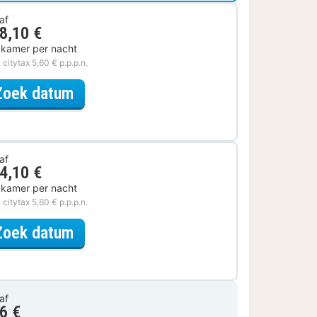
af
8,10 €
 kamer per nacht
. citytax 5,60 € p.p.p.n.
voor De stad is van jou
Zoek datum
af
4,10 €
 kamer per nacht
. citytax 5,60 € p.p.p.n.
voor Lokaal Genieten
Zoek datum
af
6 €