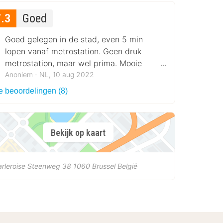
7.3
Goed
Goed gelegen in de stad, even 5 min
lopen vanaf metrostation. Geen druk
metrostation, maar wel prima. Mooie
lounge. Prima kamer.
Anoniem ‐ NL, 10 aug 2022
e beoordelingen (8)
Bekijk op kaart
rleroise Steenweg 38
1060
Brussel
België