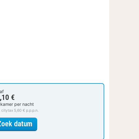
af
,10 €
 kamer per nacht
. citytax 5,60 € p.p.p.n.
voor Standaard Kamer
Zoek datum