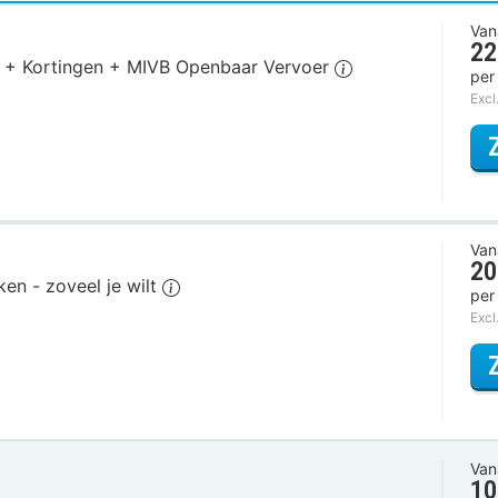
Van
22
ies + Kortingen + MIVB Openbaar Vervoer
per
Excl
Van
20
ken - zoveel je wilt
per
Excl
Van
10