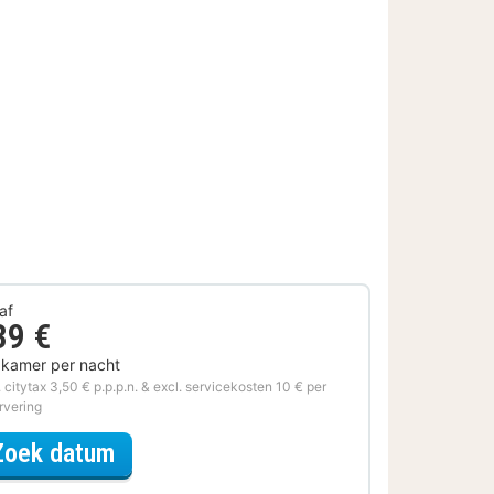
af
39 €
 kamer per nacht
. citytax 3,50 € p.p.p.n. & excl. servicekosten 10 € per
rvering
voor Samen genieten
Zoek datum