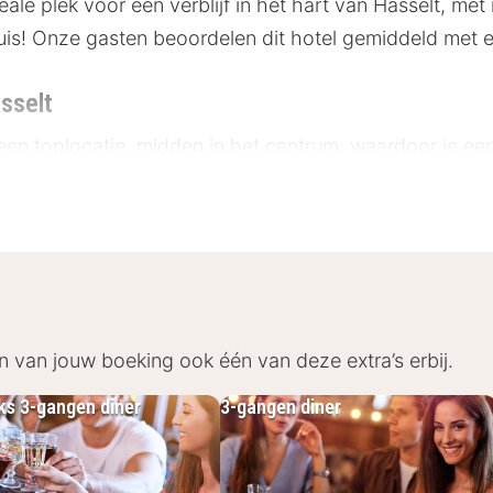
deale plek voor een verblijf in het hart van Hasselt, m
 thuis! Onze gasten beoordelen dit hotel gemiddeld met 
sselt
 een toplocatie, midden in het centrum, waardoor je e
heden op loopafstand:
00 meter
r
ter
er
n van jouw boeking ook één van deze extra’s erbij.
n Hasselt
jks 3-gangen diner
3-gangen diner
bt voor een comfortabel verblijf. De kamers zijn modern
en blijft. De badkamers zijn uitgerust met een douche e