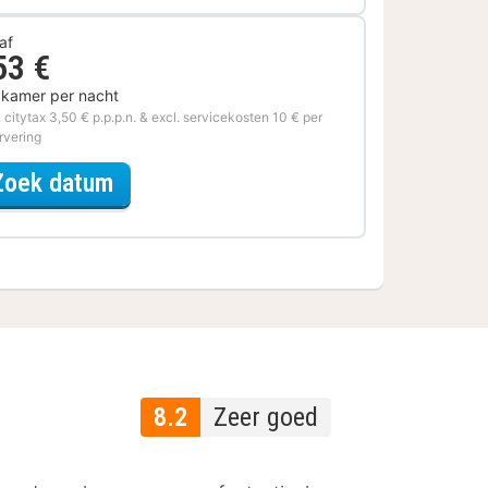
af
53 €
 kamer per nacht
. citytax 3,50 € p.p.p.n. & excl. servicekosten 10 € per
rvering
voor Samen op Pad
Zoek datum
8.2
Zeer goed