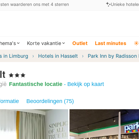
sten waarderen ons met 4 sterren
Unieke hotele
hema's
Korte vakantie
Outlet
Last minutes
☀️
s in Limburg
Hotels in Hasselt
Park Inn by Radisson 
lt
, 3 Sterren
gië
Fantastische locatie
- Bekijk op kaart
formatie
Beoordelingen (75)