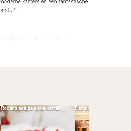
et moderne kamers en een fantastische
een 8.2.
envoudig de stad kunt verkennen.
Rozenblaadjes op de kamer
Fles champagne
 ingericht met een flatscreen-tv en
n haardroger voor je comfort.