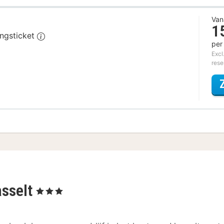
Van
1
angsticket
per
Excl
rese
asselt
, 3 Sterren