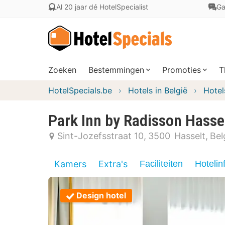
Al 20 jaar dé HotelSpecialist
Ga
Zoeken
Bestemmingen
Promoties
T
HotelSpecials.be
Hotels in België
Hotel
Park Inn by Radisson Hasse
Sint-Jozefsstraat 10
3500
Hasselt
Bel
Kamers
Extra's
Faciliteiten
Hotelin
Design hotel