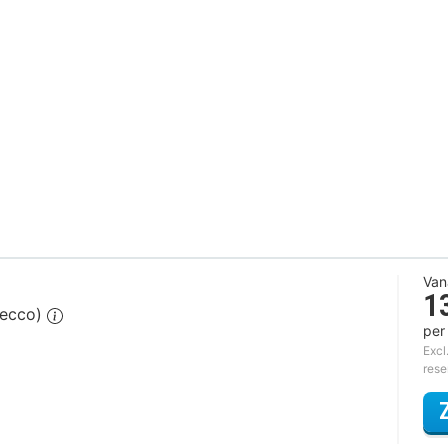
Van
1
secco)
per
Excl
rese