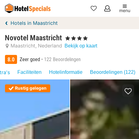
menu
Mijn
Hotels in Maastricht
favorieten
Novotel Maastricht
, 4 Sterren
Maastricht
Nederland
Bekijk op kaart
8.0
Zeer goed
122 Beoordelingen
tra's
Faciliteiten
Hotelinformatie
Beoordelingen (122)
Rustig gelegen