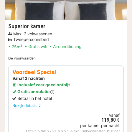
Superior kamer
Max. 2 volwassenen
Tweepersoonsbed
2
25m
Gratis wifi
Airconditioning
De voorwaarden
Voordeel Special
Vanaf 2 nachten
Inclusief zeer goed ontbijt
Gratis annulatie
Betaal in het hotel
Bekijk details
Vanaf
119,80 €
per kamer per nacht
Excl. citytax 6,75 € p.p.p.n. & excl. servicekosten 15 € per