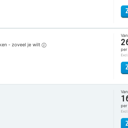
Van
2
ken - zoveel je wilt
per
Excl
Van
1
per
Excl