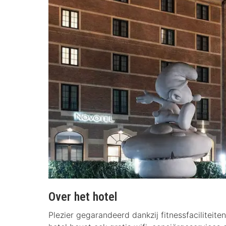
Over het hotel
Plezier gegarandeerd dankzij fitnessfaciliteiten