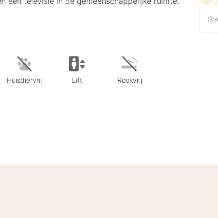
 en een televisie in de gemeenschappelijke ruimte.
Gr
Huisdiervrij
Lift
Rookvrij