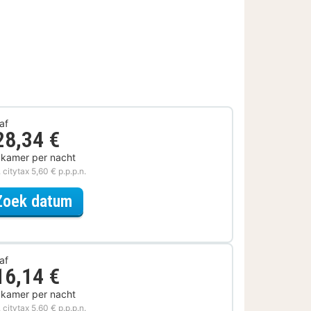
af
28,34 €
 kamer per nacht
. citytax 5,60 € p.p.p.n.
voor Beleef de Stad
Zoek datum
af
16,14 €
 kamer per nacht
. citytax 5,60 € p.p.p.n.