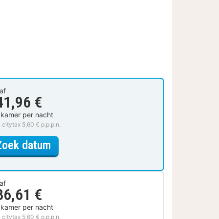
af
41,96 €
 kamer per nacht
. citytax 5,60 € p.p.p.n.
voor Superior tweepersoonskamer,
Zoek datum
af
86,61 €
 kamer per nacht
. citytax 5,60 € p.p.p.n.