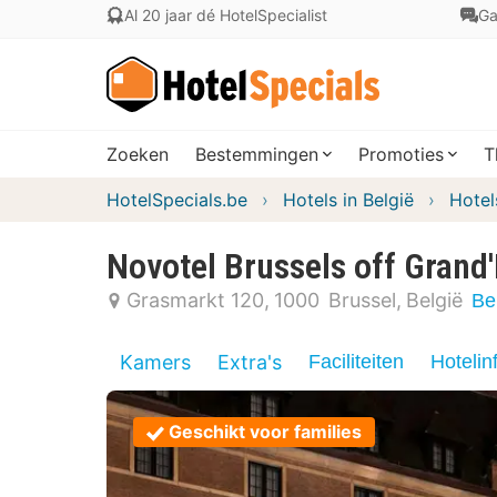
Al 20 jaar dé HotelSpecialist
Ga
Zoeken
Bestemmingen
Promoties
T
HotelSpecials.be
Hotels in België
Hotel
Novotel Brussels off Grand
Grasmarkt 120
1000
Brussel
België
Be
Kamers
Extra's
Faciliteiten
Hotelin
Geschikt voor families