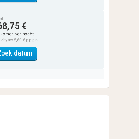
af
68,75 €
 kamer per nacht
. citytax 5,60 € p.p.p.n.
voor Superior kamer, 1 tweepersoo
Zoek datum