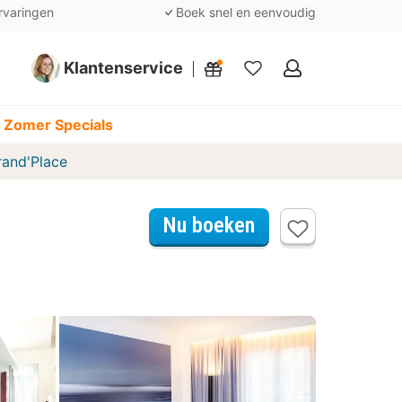
rvaringen
Boek snel en eenvoudig
Klantenservice
Mijn
favorieten
 Zomer Specials
rand'Place
Nu boeken