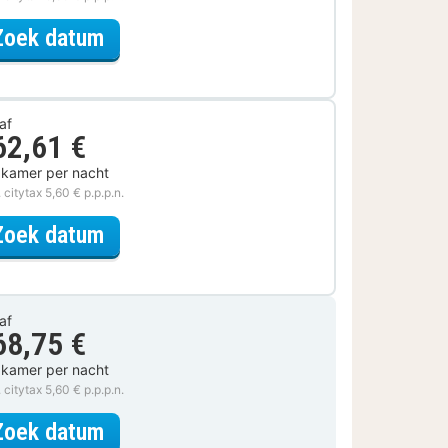
voor De stad is van jou
Zoek datum
af
62,61 €
 kamer per nacht
. citytax 5,60 € p.p.p.n.
voor Lokaal Genieten
Zoek datum
af
68,75 €
 kamer per nacht
. citytax 5,60 € p.p.p.n.
voor Superior kamer, 1 tweepersoo
Zoek datum