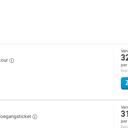
Van
3
stour
per
Excl
Van
3
Toegangsticket
per
Excl