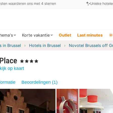
sten waarderen ons met 4 sterren
Unieke hotele
hema's
Korte vakantie
Outlet
Last minutes
☀️
s in Brussel
Hotels in Brussel
Novotel Brussels off G
'Place
, 4 Sterren
kijk op kaart
formatie
Beoordelingen (1)