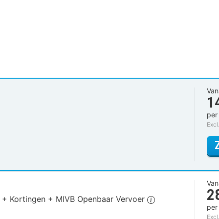
Van
1
per
Excl
Van
2
ies + Kortingen + MIVB Openbaar Vervoer
per
Excl