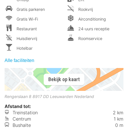
Gratis parkeren
Rookvrij
Gratis Wi-Fi
Airconditioning
Restaurant
24-uurs receptie
Huisdiervrij
Roomservice
Hotelbar
Alle faciliteiten
Bekijk op kaart
Rengerslaan 8
8917 DD
Leeuwarden
Nederland
Afstand tot:
Treinstation
2 km
Centrum
1 km
Bushalte
0 m