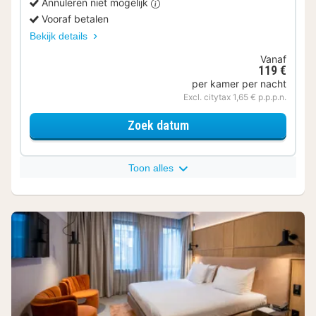
Annuleren niet mogelijk
Vooraf betalen
Bekijk details
Vanaf
119 €
per kamer per nacht
Excl. citytax 1,65 € p.p.p.n.
voor Comfort Twin
Zoek datum
Toon alles