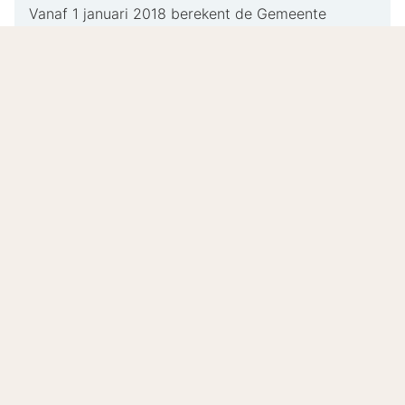
Vanaf 1 januari 2018 berekent de Gemeente
Leeuwarden toeristenbelasting. De
toeristenbelasting bedraagt €1,00 p.p.p.n. en dit
dien je te voldoen bij aankomst in het hotel.
Eigentijds verblijf met aandacht voor
gastvrijheid
Notiz Hotel Leeuwarden wordt gerund door studenten
van de hospitality-opleiding en staat bekend om