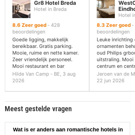
Gr8 Hotel Breda
WestC
Eindh
Hotel in Breda
Hotel 
uit
uit
8.6
Zeer goed
‐
428
8.3
Zeer goed
10
10
beoordelingen
beoordelingen
,
,
Goede ligging, makkelijk
Leuke inrichting
bereikbaar. Gratis parking.
ornamenten beh
Mooie, ruime en nette kamer.
oud Philips grbo
Zeer vriendelijk personeel.
uitstraling. Mooi 
Mooi restaurant en bar
centrum en centr
Hilde Van Camp ‐ BE, 3 aug
Jeroen van de M
2026
22 jun 2026
Meest gestelde vragen
Wat is er anders aan romantische hotels in