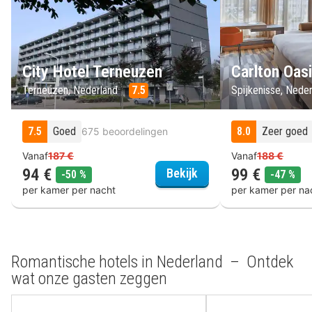
City Hotel Terneuzen
Carlton Oas
Terneuzen, Nederland
7.5
Spijkenisse, Nede
7.5
Goed
8.0
Zeer goed
675 beoordelingen
Vanaf
187 €
Vanaf
188 €
94 €
99 €
City Hotel Terneuzen
Bekijk
korting
kor
-50 %
-47 %
per kamer per nacht
per kamer per na
Romantische hotels in Nederland – Ontdek
wat onze gasten zeggen