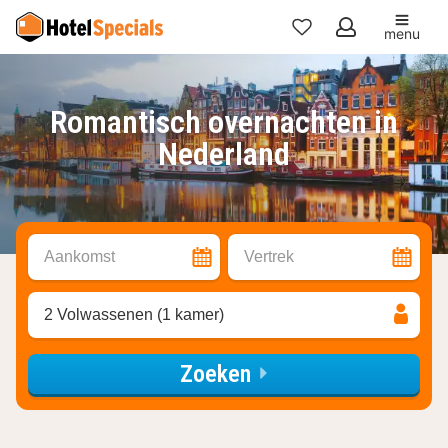
menu
Mijn
favorieten
Romantisch overnachten in
Nederland
Aankomst
Vertrek
2 Volwassenen (1 kamer)
Zoeken