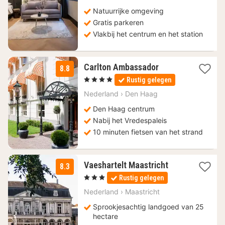
€
Natuurrijke omgeving
Gratis parkeren
Vlakbij het centrum en het station
1
Carlton Ambassador
8.8
nacht
, 4 Sterren
Rustig gelegen
vanaf
125,10
Nederland
›
Den Haag
€
Den Haag centrum
Nabij het Vredespaleis
10 minuten fietsen van het strand
1
Vaeshartelt Maastricht
8.3
nacht
, 3 Sterren
Rustig gelegen
vanaf
72
Nederland
›
Maastricht
€
Sprookjesachtig landgoed van 25
hectare