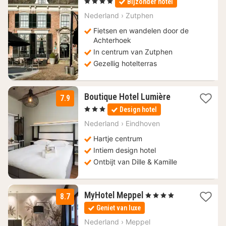
, 4 Sterren
Bijzonder hotel
vanaf
110
Nederland
›
Zutphen
€
Fietsen en wandelen door de
Achterhoek
In centrum van Zutphen
Gezellig hotelterras
1
Boutique Hotel Lumière
7.9
nacht
, 3 Sterren
Design hotel
vanaf
110
Nederland
›
Eindhoven
€
Hartje centrum
Intiem design hotel
Ontbijt van Dille & Kamille
1
MyHotel Meppel
, 4 Sterren
8.7
nacht
Geniet van luxe
vanaf
119
Nederland
›
Meppel