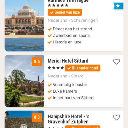
nacht
, 5 Sterren
vanaf
Geniet van luxe
130,92
€
Nederland
›
Scheveningen
Direct aan het strand
Zwembad en sauna
Historie en luxe
1
Merici Hotel Sittard
8.6
nacht
, 4 Sterren
Bijzonder hotel
vanaf
109
Nederland
›
Sittard
€
Voormalig klooster
Luxe kamers
In het hart van Sittard
Hampshire Hotel - 's
8.0
1
Gravenhof Zutphen
nacht