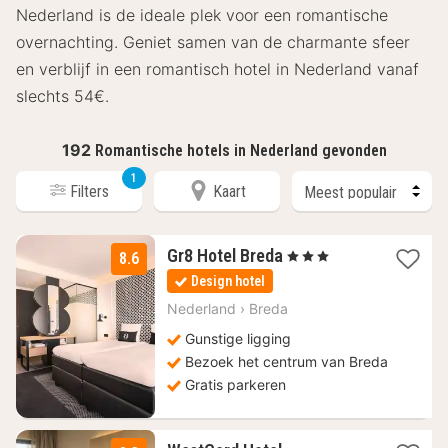
Nederland is de ideale plek voor een romantische
overnachting. Geniet samen van de charmante sfeer
en verblijf in een romantisch hotel in Nederland vanaf
slechts 54€.
192
Romantische hotels in Nederland gevonden
1
Filters
Kaart
1
Gr8 Hotel Breda
, 3 Sterren
8.6
nacht
Design hotel
vanaf
114
Nederland
›
Breda
€
Gunstige ligging
Bezoek het centrum van Breda
Gratis parkeren