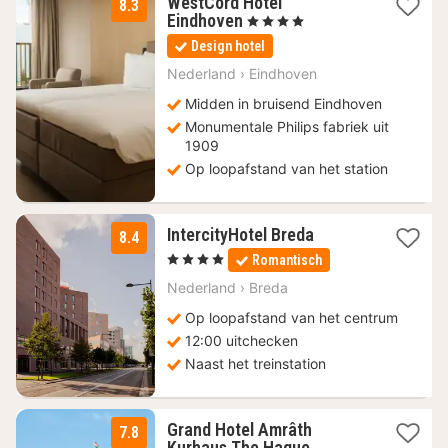
WestCord Hotel
8.3
1
Eindhoven
, 4 Sterren
nacht
Design hotel
vanaf
110,57
Nederland
›
Eindhoven
€
Midden in bruisend Eindhoven
Monumentale Philips fabriek uit
1909
Op loopafstand van het station
2
IntercityHotel Breda
8.4
nachten
, 4 Sterren
Romantisch
vanaf
109
Nederland
›
Breda
€
Op loopafstand van het centrum
12:00 uitchecken
Naast het treinstation
Grand Hotel Amrâth
7.8
1
Kurhaus The Hague