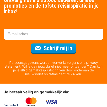
Ontvang net als 90.000 anderen, unieke
promoties en de tofste reisinspiratie in je
inbox!
Voor de nieuws
Schrijf mij in
Persoonsgegevens worden verwerkt volgens ons
privacy
statement
. Wil je de nieuwsbrief niet meer ontvangen? Dan kun
je je altijd gemakkelijk uitschrijven door onderaan de
nieuwsbrief op “afmelden” te klikken.
Je betaalt veilig en gemakkelijk via: