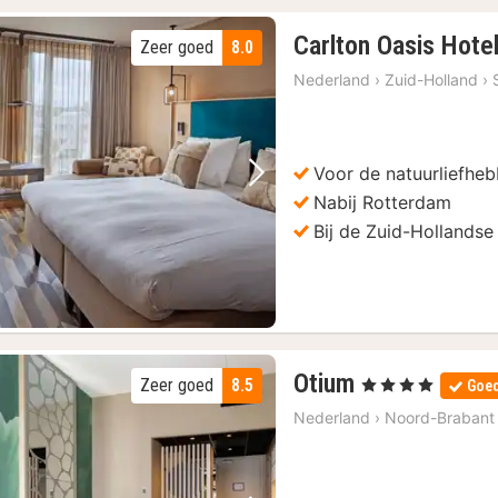
Carlton Oasis Hote
Zeer goed
8.0
Nederland
›
Zuid-Holland
›
Voor de natuurliefheb
Vorige foto
Volgende foto
Nabij Rotterdam
Bij de Zuid-Hollandse
1
Otium
Zeer goed
8.5
, 4 Sterren
Goed
nacht
Nederland
›
Noord-Brabant
vanaf
99
€