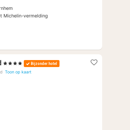
Arnhem
et Michelin-vermelding
1
d
, 4 Sterren
Bijzonder hotel
nacht
rd
Toon op kaart
vanaf
109
€
d