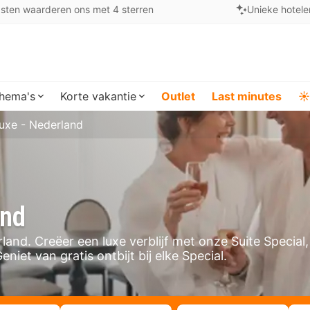
sten waarderen ons met 4 sterren
Unieke hotele
hema's
Korte vakantie
Outlet
Last minutes
☀️
uxe - Nederland
and
and. Creëer een luxe verblijf met onze Suite Special,
iet van gratis ontbijt bij elke Special.