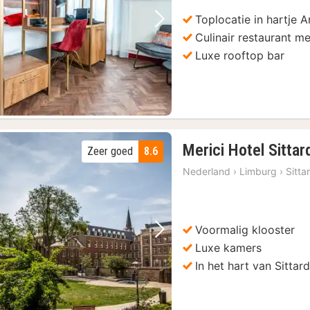
€
Toplocatie in hartje 
Vorige foto
Volgende foto
Culinair restaurant m
Luxe rooftop bar
Merici Hotel Sittar
Zeer goed
8.6
Nederland
›
Limburg
›
Sitta
Voormalig klooster
Vorige foto
Volgende foto
Luxe kamers
In het hart van Sittar