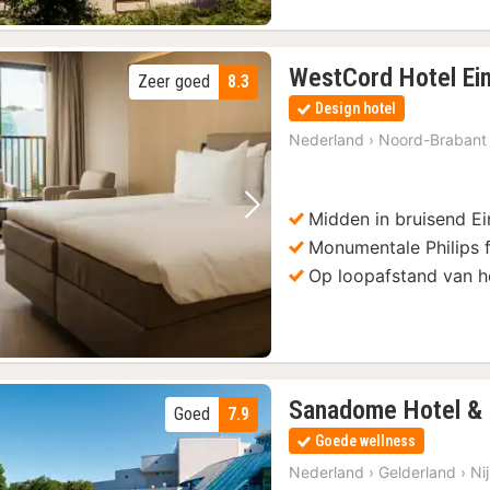
WestCord Hotel Ei
Zeer goed
8.3
Design hotel
Nederland
›
Noord-Brabant
Midden in bruisend E
Vorige foto
Volgende foto
Monumentale Philips f
Op loopafstand van he
Sanadome Hotel &
Goed
7.9
Goede wellness
Nederland
›
Gelderland
›
Ni