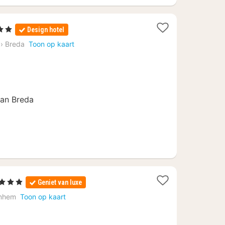
Sterren
Design hotel
cht
›
Breda
Toon op kaart
naf
4
van Breda
rren
Geniet van luxe
ht
nhem
Toon op kaart
af