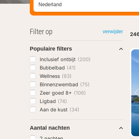
Zoek op hotel, regio of stad
Filter op
verwijder
24
Populaire filters
Inclusief ontbijt
(200)
Bubbelbad
(41)
Wellness
(93)
Binnenzwembad
(75)
Zeer goed 8+
(106)
Ligbad
(74)
Aan de kust
(34)
Aantal nachten
2 nachten