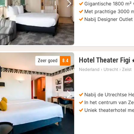
Gigantische 1800 m² 
Vorige foto
Volgende foto
Met prachtige 3000 m
Nabij Designer Outlet
Hotel Theater Figi
Zeer goed
8.4
,
Nederland
›
Utrecht
›
Zeist
Nabij de Utrechtse H
Vorige foto
Volgende foto
In het centrum van Ze
Uniek theaterhotel m
)