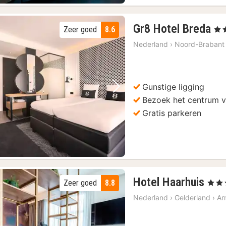
1
Gr8 Hotel Breda
Zeer goed
8.6
, 3 
na
Nederland
›
Noord-Brabant
va
11
s
(57)
€
)
Gunstige ligging
icket
(57)
Vorige foto
Volgende foto
Bezoek het centrum 
57)
Gratis parkeren
dleiding
(8)
 Haar
(8)
1
Hotel Haarhuis
Zeer goed
8.8
, 5 Ste
nac
Nederland
›
Gelderland
›
Ar
van
139