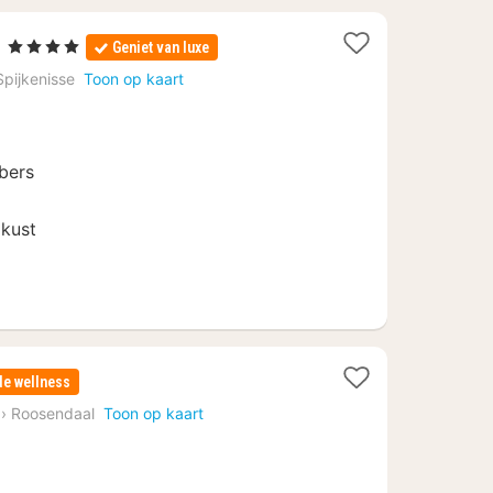
1
l
, 4 Sterren
Geniet van luxe
nacht
Spijkenisse
Toon op kaart
vanaf
99
€
bers
 kust
e wellness
›
Roosendaal
Toon op kaart