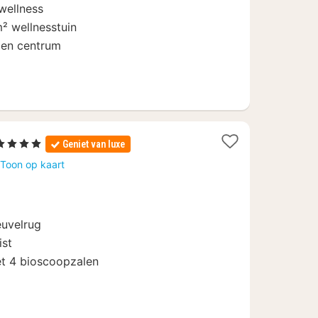
wellness
² wellnesstuin
 en centrum
1
 4 Sterren
Geniet van luxe
nacht
Toon op kaart
vanaf
96,80
€
euvelrug
ist
et 4 bioscoopzalen