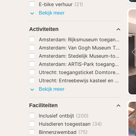
E-bike verhuur
(21)
Hotel
Bekijk meer
extra’s
Activiteiten
Amsterdam: Rijksmuseum toegangsbewij
Amsterdam: Van Gogh Museum Ticket
(57
Amsterdam: Stedelijk Museum-toegangst
Amsterdam: ARTIS-Park toegangsbewijs
(
Utrecht: toegangsticket Domtoren en ron
Utrecht: Entreebewijs kasteel en park De
Activiteiten
Bekijk meer
Faciliteiten
Inclusief ontbijt
(200)
Huisdieren toegestaan
(34)
Binnenzwembad
(75)