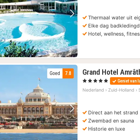
Thermaal water uit ei
Vorige foto
Volgende foto
Elke dag badkleding
Hotel, wellness, fitne
Grand Hotel Amrât
Goed
7.8
, 5 Sterren
Geniet van l
Nederland
›
Zuid-Holland
›
Direct aan het strand
Vorige foto
Volgende foto
Zwembad en sauna
Historie en luxe