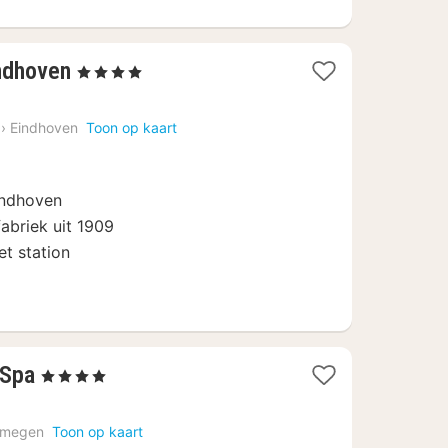
1
ndhoven
, 4 Sterren
nacht
vanaf
›
Eindhoven
Toon op kaart
109,62
€
indhoven
abriek uit 1909
t station
1
 Spa
, 4 Sterren
nacht
vanaf
jmegen
Toon op kaart
164