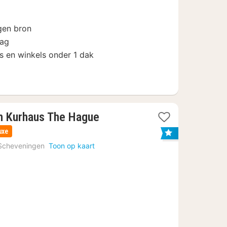
€
gen bron
dag
ss en winkels onder 1 dak
1
h Kurhaus The Hague
nacht
uxe
vanaf
Scheveningen
Toon op kaart
130,92
€