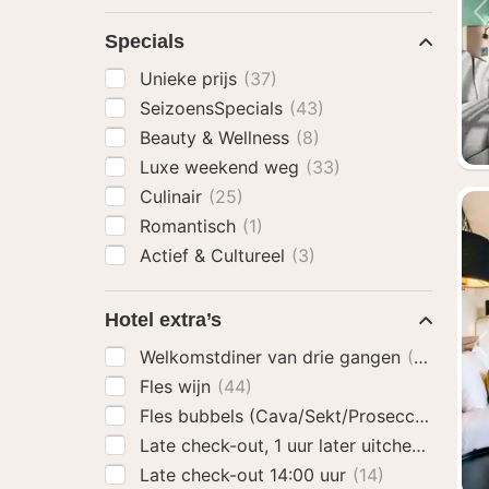
Specials
Unieke prijs
(37)
SeizoensSpecials
(43)
Beauty & Wellness
(8)
Luxe weekend weg
(33)
Culinair
(25)
Romantisch
(1)
Actief & Cultureel
(3)
Hotel extra’s
Welkomstdiner van drie gangen
(26)
Fles wijn
(44)
Fles bubbels (Cava/Sekt/Prosecco)
(48)
Late check-out, 1 uur later uitchecken
(39
Late check-out 14:00 uur
(14)