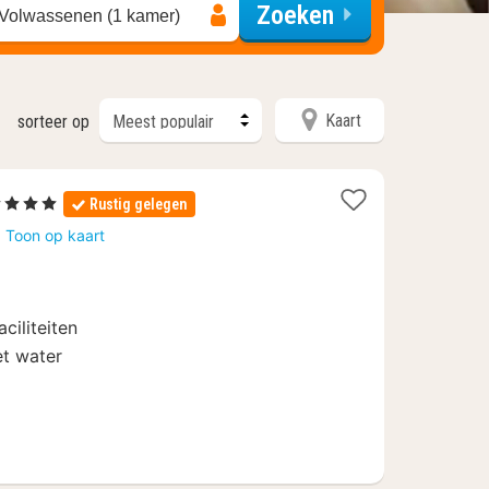
Zoeken
 Volwassenen (1 kamer)
Kaart
sorteer op
4 Sterren
Rustig gelegen
acht
Toon op kaart
anaf
9
ciliteiten
et water