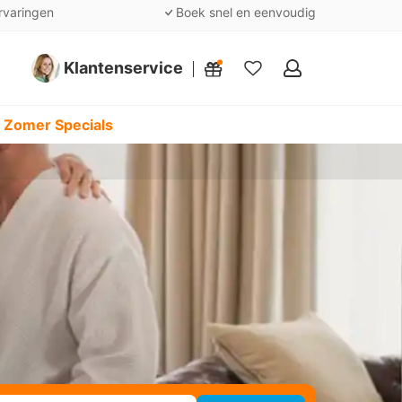
rvaringen
Boek snel en eenvoudig
Klantenservice
Mijn
favorieten
 Zomer Specials