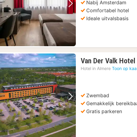
Nabij Amsterdam
Vorige foto
Volgende foto
Comfortabel hotel
Ideale uitvalsbasis
Van Der Valk Hotel
Hotel in
Almere
Toon op kaa
Zwembad
Vorige foto
Volgende foto
Gemakkelijk bereikba
Gratis parkeren