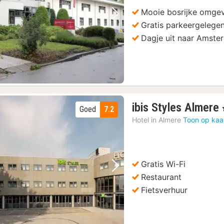
Mooie bosrijke omge
Vorige foto
Volgende foto
Gratis parkeergelege
Dagje uit naar Amste
ibis Styles Almere
Goed
7.2
Hotel in
Almere
Toon op kaa
Gratis Wi-Fi
Vorige foto
Volgende foto
Restaurant
Fietsverhuur