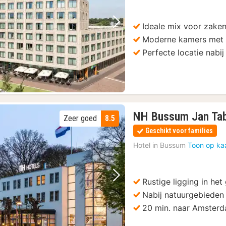
Ideale mix voor zaken
Vorige foto
Volgende foto
Moderne kamers met g
Perfecte locatie nab
NH Bussum Jan Ta
Zeer goed
8.5
Geschikt voor families
Hotel in
Bussum
Toon op ka
Rustige ligging in he
Vorige foto
Volgende foto
Nabij natuurgebieden
20 min. naar Amster