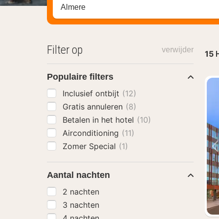
Zoek op hotel, regio of stad
Filter op
verwijder
15
H
Populaire filters
Inclusief ontbijt
(12)
Gratis annuleren
(8)
Betalen in het hotel
(10)
Airconditioning
(11)
Zomer Special
(1)
Aantal nachten
2 nachten
3 nachten
4 nachten