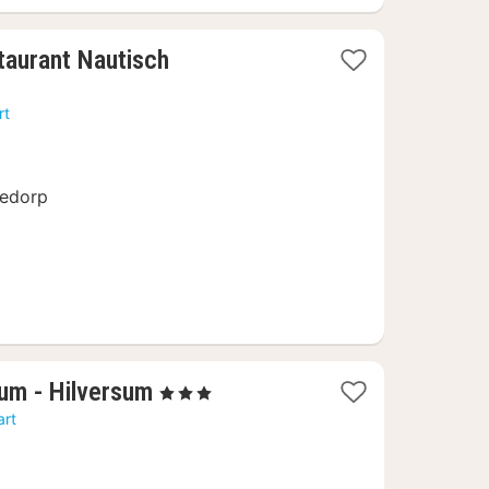
taurant Nautisch
rt
eedorp
1
um - Hilversum
, 3 Sterren
nacht
art
vanaf
79