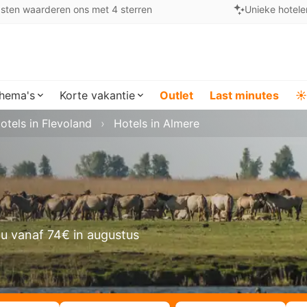
sten waarderen ons met 4 sterren
Unieke hotele
hema's
Korte vakantie
Outlet
Last minutes
☀️
otels in Flevoland
Hotels in Almere
u vanaf 74€ in augustus