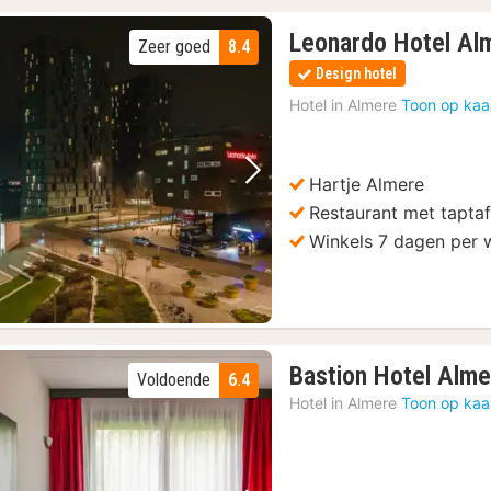
Leonardo Hotel Al
Zeer goed
8.4
Design hotel
Hotel in
Almere
Toon op kaa
Hartje Almere
Vorige foto
Volgende foto
Restaurant met taptaf
Winkels 7 dagen per
Bastion Hotel Alme
Voldoende
6.4
Hotel in
Almere
Toon op kaa