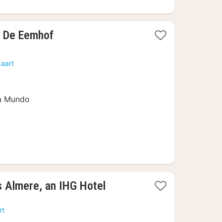
1
l De Eemhof
nacht
vanaf
kaart
139
€
ua Mundo
1
s Almere, an IHG Hotel
nacht
vanaf
rt
84,27