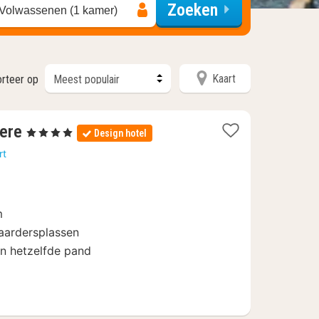
Zoeken
 Volwassenen (1 kamer)
Kaart
orteer op
1
ere
, 4 Sterren
Design hotel
nacht
rt
vanaf
149,27
€
m
aardersplassen
 in hetzelfde pand