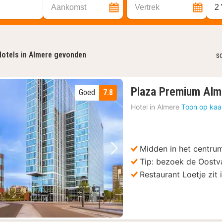
Aankomst
Vertrek
2
otels in Almere gevonden
s
Plaza Premium Alm
Goed
7.8
Hotel in
Almere
Toon op kaa
Midden in het centru
Vorige foto
Volgende foto
Tip: bezoek de Oostv
Restaurant Loetje zit