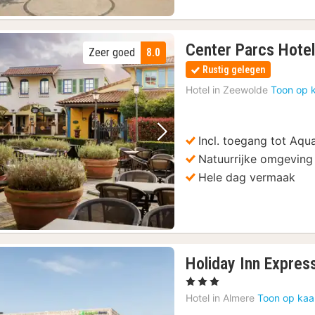
Center Parcs Hote
Zeer goed
8.0
Rustig gelegen
Hotel in
Zeewolde
Toon op 
Incl. toegang tot Aq
Vorige foto
Volgende foto
Natuurrijke omgeving
Hele dag vermaak
Holiday Inn Expres
, 3 Sterren
Hotel in
Almere
Toon op kaa