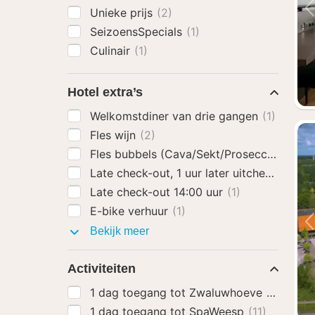
Unieke prijs
(2)
SeizoensSpecials
(1)
Culinair
(1)
Hotel extra’s
Welkomstdiner van drie gangen
(1)
Fles wijn
(2)
Fles bubbels (Cava/Sekt/Prosecco)
(2)
Late check-out, 1 uur later uitchecken
(1)
Late check-out 14:00 uur
(1)
E-bike verhuur
(1)
Hotel
Bekijk meer
extra’s
Activiteiten
1 dag toegang tot Zwaluwhoeve
(2)
1 dag toegang tot SpaWeesp
(11)