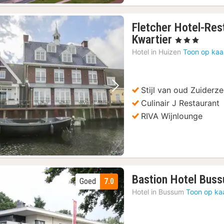
seum
(3)
Fletcher Hotel-Res
1
Kwartier
, 3 Sterren
nacht
Hotel in
Huizen
Toon op kaa
vanaf
89
€
Stijl van oud Zuiderz
Vorige foto
Volgende foto
Culinair J Restaurant
RIVA Wijnlounge
Bastion Hotel Buss
Goed
7.0
Hotel in
Bussum
Toon op ka