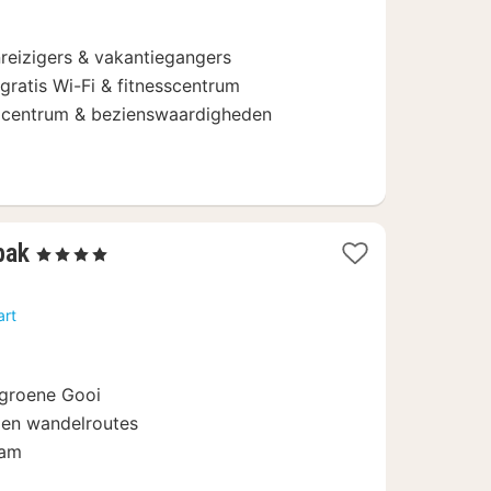
€
reizigers & vakantiegangers
ratis Wi-Fi & fitnesscentrum
ij centrum & bezienswaardigheden
2
bak
, 4 Sterren
nachten
vanaf
art
147
€
t groene Gooi
 en wandelroutes
dam