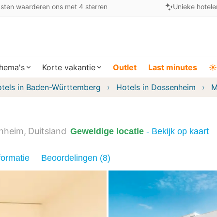
sten waarderen ons met 4 sterren
Unieke hotele
hema's
Korte vakantie
Outlet
Last minutes
☀️
tels in Baden-Württemberg
Hotels in Dossenheim
M
nheim
Duitsland
Geweldige locatie
- Bekijk op kaart
formatie
Beoordelingen (8)