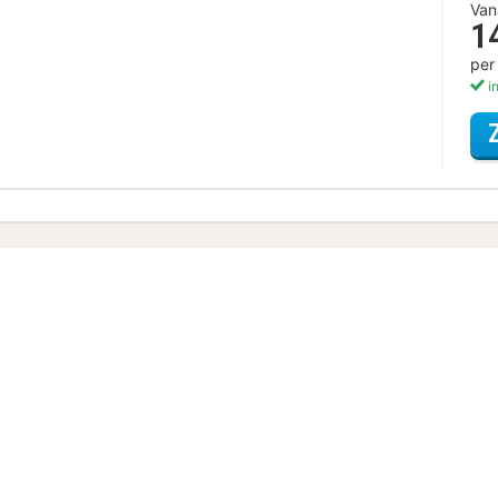
Van
1
per
in