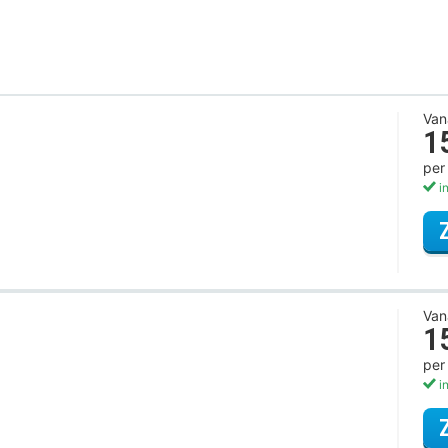
Van
1
per
in
Van
1
per
in