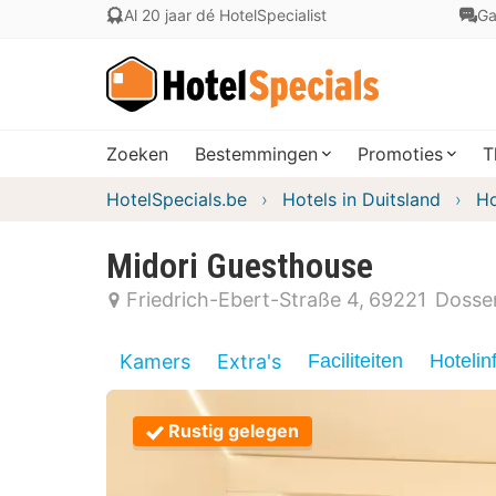
Al 20 jaar dé HotelSpecialist
Ga
Zoeken
Bestemmingen
Promoties
T
HotelSpecials.be
Hotels in Duitsland
Ho
Midori Guesthouse
Friedrich-Ebert-Straße 4
69221
Dosse
Kamers
Extra's
Faciliteiten
Hotelin
Rustig gelegen