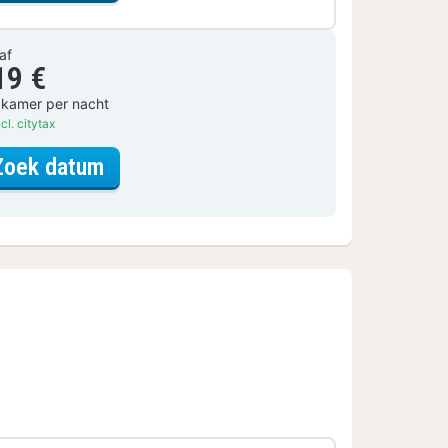
af
19 €
 kamer per nacht
cl. citytax
voor Comfort kamer
Zoek datum