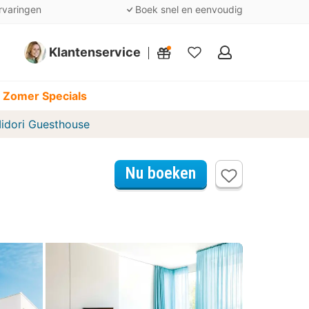
rvaringen
Boek snel en eenvoudig
Klantenservice
Mijn
favorieten
 Zomer Specials
idori Guesthouse
Nu boeken