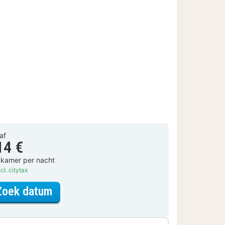
af
14 €
 kamer per nacht
cl. citytax
voor Standaard Kamer
Zoek datum