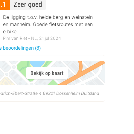
8.1
Zeer goed
De ligging t.o.v. heidelberg en weinstein
en manheim. Goede fietsroutes met een
e bike.
Pim van Riet ‐ NL, 21 jul 2024
e beoordelingen (8)
Bekijk op kaart
edrich-Ebert-Straße 4
69221
Dossenheim
Duitsland