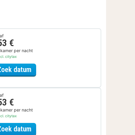
af
53 €
 kamer per nacht
cl. citytax
voor Later Uitchecken
Zoek datum
af
53 €
 kamer per nacht
cl. citytax
voor Ontbijt Special
Zoek datum