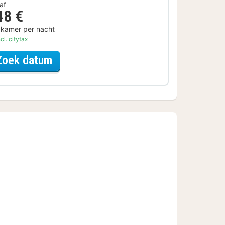
af
48 €
 kamer per nacht
cl. citytax
voor Ontbijt Special
Zoek datum