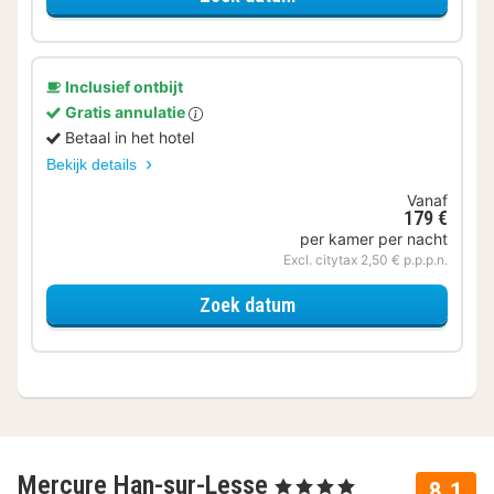
Inclusief ontbijt
Gratis annulatie
Betaal in het hotel
Bekijk details
Vanaf
179 €
per kamer per nacht
Excl. citytax 2,50 € p.p.p.n.
voor Familie suite
Zoek datum
Mercure Han-sur-Lesse
, 4 Sterren
8.1