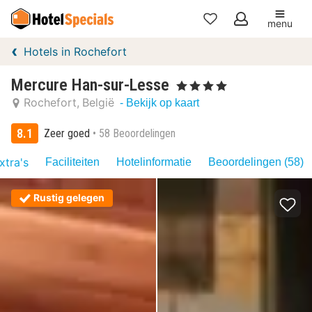
menu
Mijn
Hotels in Rochefort
favorieten
Mercure Han-sur-Lesse
, 4 Sterren
Rochefort
België
- Bekijk op kaart
8.1
Zeer goed
58 Beoordelingen
xtra's
Faciliteiten
Hotelinformatie
Beoordelingen (58)
Rustig gelegen