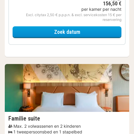
156,50 €
per kamer per nacht
Excl. citytax 2,50 € p.p.p.n. & excl. servicekosten 15 € per
reservering
voor Samen genieten
Zoek datum
Familie suite
Max. 2 volwassenen en 2 kinderen
1 tweepersoonsbed en 1 stapelbed