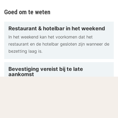
Goed om te weten
Restaurant & hotelbar in het weekend
In het weekend kan het voorkomen dat het
restaurant en de hotelbar gesloten zijn wanneer de
bezetting laag is.
Bevestiging vereist bij te late
aankomst
Bevestig uw aankomst telefonisch of per e-mail als
u later arriveert (na 18:00 uur) en stuur het hotel
uw creditcardgegevens.
Het hotel behoudt zich het recht voor om niet-