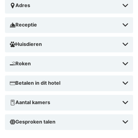
Adres
verken de groene omgeving via wandel- of fietsroutes,
zoals bij de Grüner See of neanderland STEIG. Dankzij
de nabijheid van de snelwegen en luchthaven is het
Receptie
hotel ideaal voor uitstapjes naar Düsseldorf of Essen.
Huisdieren
Roken
Betalen in dit hotel
Aantal kamers
Gesproken talen