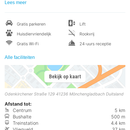
Lees meer
Gratis parkeren
Lift
Huisdiervriendelijk
Rookvrij
Gratis Wi-Fi
24-uurs receptie
Alle faciliteiten
Bekijk op kaart
Odenkirchener Straße 129
41236
Mönchengladbach
Duitsland
Afstand tot:
Centrum
5 km
Bushalte
500 m
Treinstation
4.4 km
Vliegveld
37 km