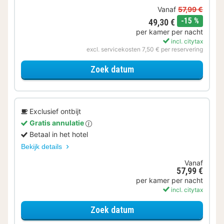
Vanaf
57,99 €
korting
-15 %
49,30 €
per kamer per nacht
incl. citytax
excl. servicekosten 7,50 € per reservering
voor Basic Special
Zoek datum
Exclusief ontbijt
Gratis annulatie
Betaal in het hotel
Bekijk details
Vanaf
57,99 €
per kamer per nacht
incl. citytax
voor Business kamer
Zoek datum