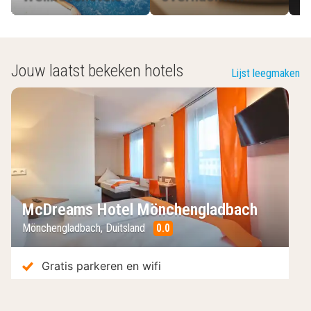
Boek nu en ervaar de perfecte mix van betaalbaarheid
en kwaliteit!
Jouw laatst bekeken hotels
Lijst leegmaken
McDreams Hotel Mönchengladbach
Mönchengladbach
,
Duitsland
0.0
/10
Gratis parkeren en wifi
Huisdiervriendelijk
Tip: Bezoek Keulen of Düsseldorf