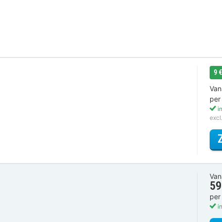
9 
Van
per
in
excl
Van
59
per
in