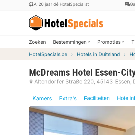
Al 20 jaar dé HotelSpecialist
Ga
Zoeken
Bestemmingen
Promoties
T
HotelSpecials.be
Hotels in Duitsland
Ho
McDreams Hotel Essen-Cit
Altendorfer Straße 220
45143
Essen
Kamers
Extra's
Faciliteiten
Hotelin