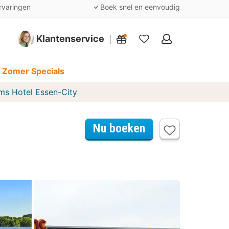
rvaringen
Boek snel en eenvoudig
Klantenservice
Mijn
favorieten
 Zomer Specials
s Hotel Essen-City
Nu boeken