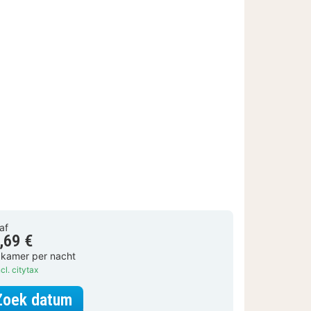
af
,69 €
 kamer per nacht
cl. citytax
voor Basic kamer
Zoek datum