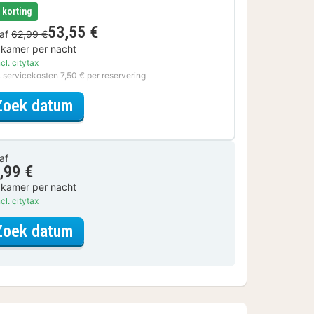
€ korting
53,55 €
af
62,99 €
 kamer per nacht
cl. citytax
. servicekosten 7,50 € per reservering
voor Basic Special
Zoek datum
af
,99 €
 kamer per nacht
cl. citytax
voor Comfort kamer
Zoek datum