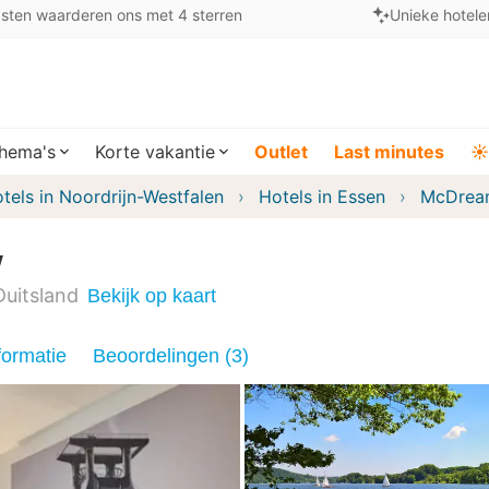
sten waarderen ons met 4 sterren
Unieke hotele
hema's
Korte vakantie
Outlet
Last minutes
☀️
tels in Noordrijn-Westfalen
Hotels in Essen
McDream
y
Duitsland
Bekijk op kaart
formatie
Beoordelingen (3)