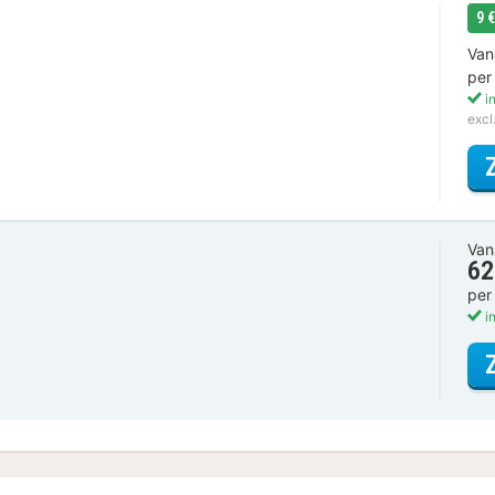
9 
Van
per
in
excl
Van
62
per
in