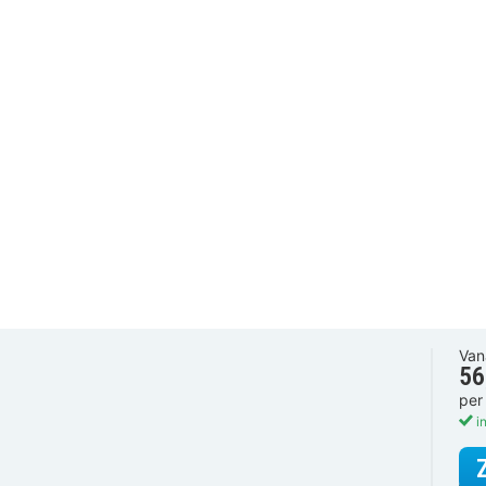
Van
56
per
in