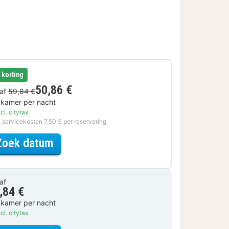
€ korting
50,86 €
af
59,84 €
 kamer per nacht
cl. citytax
. servicekosten 7,50 € per reservering
voor Basic Special
Zoek datum
af
,84 €
 kamer per nacht
cl. citytax