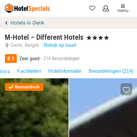
menu
Mijn
Hotels in Genk
favorieten
M-Hotel – Different Hotels
, 4 Sterren
Genk
België
- Bekijk op kaart
8.1
Zeer goed
214 Beoordelingen
tra's
Faciliteiten
Hotelinformatie
Beoordelingen (214)
Romantisch