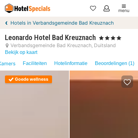
menu
Mijn
Hotels in Verbandsgemeinde Bad Kreuznach
favorieten
Leonardo Hotel Bad Kreuznach
, 4 Sterren
Verbandsgemeinde Bad Kreuznach
Duitsland
Bekijk op kaart
Kamers
Faciliteiten
Hotelinformatie
Beoordelingen (1)
Goede wellness