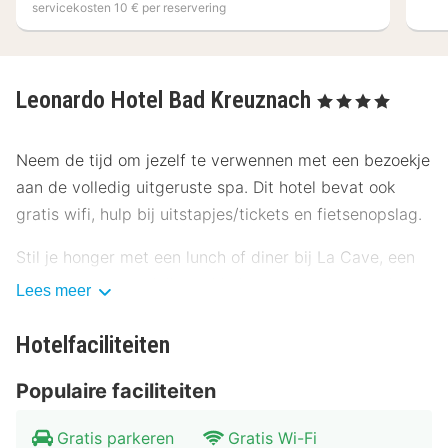
servicekosten 10 € per reservering
Leonardo Hotel Bad Kreuznach
, 4 Sterren
Neem de tijd om jezelf te verwennen met een bezoekje
aan de volledig uitgeruste spa. Dit hotel bevat ook
gratis wifi, hulp bij uitstapjes/tickets en fietsenopslag.
Stil je honger met een lunch of diner bij La Cave, een
restaurant gespecialiseerd in internationale gerechten.
Lees meer
Je kunt ook lekker binnen blijven en van de
roomservice (beperkte tijden) profiteren. Sluit je dag af
Hotelfaciliteiten
met een drankje in een bar/lounge. Dagelijks kun je
Populaire faciliteiten
tegen betaling genieten van een lekker ontbijtbuffet,
dat geserveerd wordt van 06.30 uur tot 10.00 uur.
Gratis parkeren
Gratis Wi-Fi