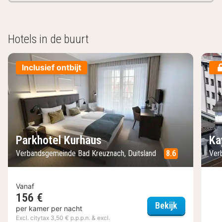
Hotels in de buurt
Inclusief ontbijt
Parkhotel Kurhaus
Ka
Verbandsgemeinde Bad Kreuznach, Duitsland
8.6
Ver
Vanaf
156 €
Parkhotel K
Bekijk
per kamer per nacht
Excl. citytax 3,50 € p.p.p.n. & excl.