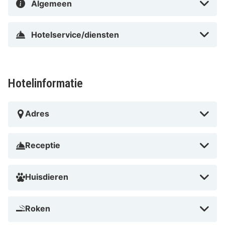
en een koffiezetapparaat/waterkoker.
Algemeen
Afstanden worden weergegeven tot op 0,1 mijl en
Hotelservice/diensten
kilometer. Soonwald-Nahe Nature Park - 0,1 km Heilig
Kreuz Kirche - 2,4 km Magister Faust Haus - 2,4 km
Wolfgangchor - 2,5 km Alte Nahebrücke - 2,5 km
Ehem. Kloster hl. Wolfgang - 2,5 km Klein Venedig -
Hotelinformatie
2,5 km Pauluskirche - 2,6 km Eiermarkt mit Michel-
Mort-Denkmal - 2,6 km Alten Amtshaus - 2,7 km Ev.
Adres
Martinskirche Bosenheim - 3 km Spa Bäderhaus - 3 km
Crucenia thermen - 3,1 km Inhalationspark im Kurpark
Bad Kreuznach - 3,2 km Schlossparkmuseum Rittergut
Receptie
Bangert - 3,2 km De dichtstbijgelegen grootste
luchthavens zijn:Mainz (QFZ-Mainz Finthen) - 32,8 km
Huisdieren
Frankfurt (HHN-Frankfurt - Hahn) - 69,1 km De
aanbevolen luchthaven voor Leonardo Hotel Bad
Roken
Kreuznach is Frankfurt (HHN-Frankfurt - Hahn).