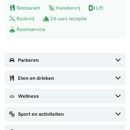
Hotelstars Union kent in Duitsland een officiële
Restaurant
Huisdiervrij
Lift
sterrenclassificatie toe. Deze accommodatie heeft 4
Rookvrij
24-uurs receptie
sterren toegekend gekregen.
Roomservice
Enkele van de voorzieningen zijn een
stomerij/wasserijservice, een 24-uurs receptie en een
bagageopslagruimte. Plan je een evenement in Bad
Kreuznach? Kies voor dit hotel met 440 vierkante
Parkeren
meter aan ruimte, waaronder een conferentieruimte en
4 vergaderruimtes. Ter plaatse heb je gratis
Eten en drinken
parkeerplaatsen.
Doe of je thuis bent in één van de 91 kamers met
Wellness
espressoapparaten en een flatscreentelevisie. Dankzij
gratis wifi blijf je online, terwijl de tv met
Sport en activiteiten
satellietzenders zorgt voor het kijkplezier. Bij de
voorzieningen horen een telefoon, net zoals een bureau