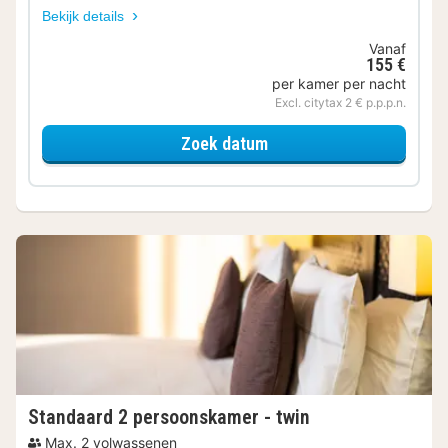
Bekijk details
Vanaf
155 €
per kamer per nacht
Excl. citytax 2 € p.p.p.n.
voor Comfort tweepers
Zoek datum
Standaard 2 persoonskamer - twin
Max. 2 volwassenen