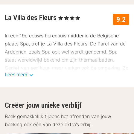
La Villa des Fleurs
, 4 Sterren
9.2
In een 19e eeuws herenhuis middenin de Belgische
plaats Spa, tref je La Villa des Fleurs. De Parel van de
Ardennen, zoals Spa ook wel wordt genoemd. Spa
staat wereldwijd bekend om zijn thermaalbaden.
Geniet van een kuur, maar verken ook de omgeving. Zo
Lees meer
kan je in natuurpark de Hoge Venen heerlijk wandelen.
Ontdek ook het pittoreske centrum met ’s werelds
oudste casino en diverse musea.
Over La Villa des Fleurs
Creëer jouw unieke verblijf
De luxe kamers van La Villa des Fleurs zijn standaard
Boek gemakkelijk tijdens het afronden van jouw
voorzien van een internetverbinding, flatscreen
boeking ook één van deze extra’s erbij.
televisie, telefoon, wekservice, minibar, kluisje en een