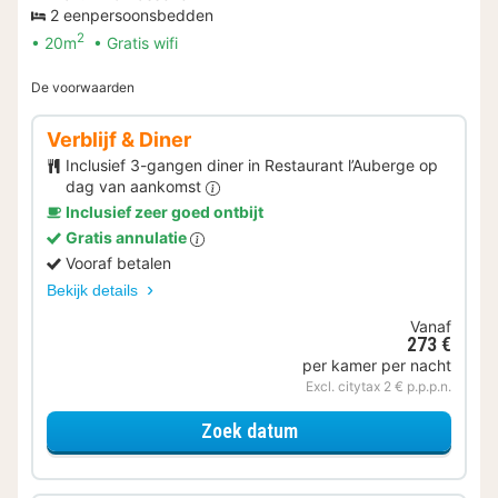
2 eenpersoonsbedden
2
20m
Gratis wifi
De voorwaarden
Verblijf & Diner
Inclusief 3-gangen diner in Restaurant l’Auberge op
dag van aankomst
Inclusief zeer goed ontbijt
Gratis annulatie
Vooraf betalen
Bekijk details
Vanaf
273 €
per kamer per nacht
Excl. citytax 2 € p.p.p.n.
voor Verblijf & Diner
Zoek datum