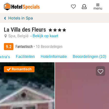
menu
Mijn
Hotels in Spa
favorieten
La Villa des Fleurs
, 4 Sterren
Spa
België
- Bekijk op kaart
9.2
Fantastisch
10 Beoordelingen
xtra's
Faciliteiten
Hotelinformatie
Beoordelingen (10)
Romantisch