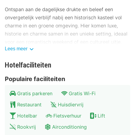
Ontspan aan de dagelijkse drukte en beleef een
onvergetelijk verblijf nabij een historisch kasteel vol
charme in een groene omgeving. Hier komen luxe,
historie en charme samen in een unieke setting, ideaal
voor een romantisch weekend of een cultureel uitje.
Lees meer
Ligging van Kasteel Steenenburg
Hotelfaciliteiten
Gelegen in een schilderachtige, groene omgeving biedt
Kasteel Steenenburg de perfecte combinatie van rust
Populaire faciliteiten
en bereikbaarheid. Vanuit het kasteel wandel je door
de prachtige kasteeltuinen of ontdek je de
Gratis parkeren
Gratis Wi-Fi
nabijgelegen pittoreske dorpen en historische steden,
Restaurant
Huisdiervrij
zoals Heusden en ’s Hertogenbosch en de Loonse en
Drunense Duinen. Dankzij de authentieke sfeer en
Hotelbar
Fietsverhuur
Lift
idyllische ligging vormt het kasteel de ideale
Rookvrij
Airconditioning
uitvalsbasis om de regio te verkennen.