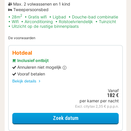
Max. 2 volwassenen en 1 kind
Tweepersoonsbed
2
28m
Gratis wifi
Ligbad
Douche-bad combinatie
Wifi
Airconditioning
Rolstoelvriendelijk
Tuinzicht
Uitzicht op de rustige binnenplaats
De voorwaarden
Hotdeal
Inclusief ontbijt
Annuleren niet mogelijk
Vooraf betalen
Bekijk details
Vanaf
182 €
per kamer per nacht
Excl. citytax 2,35 € p.p.p.n.
voor Deluxe kamer met K
Zoek datum