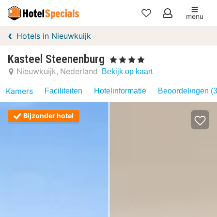
menu
Mijn
Hotels in Nieuwkuijk
favorieten
Kasteel Steenenburg
, 4 Sterren
Nieuwkuijk
Nederland
Bekijk op kaart
Kamers
Faciliteiten
Hotelinformatie
Beoordelingen (3
Bijzonder hotel