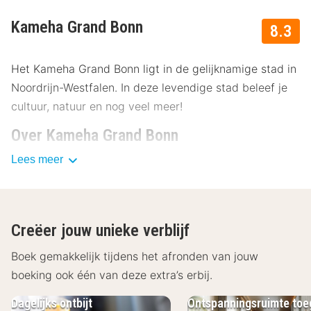
Kameha Grand Bonn
8.3
Het Kameha Grand Bonn ligt in de gelijknamige stad in
Noordrijn-Westfalen. In deze levendige stad beleef je
cultuur, natuur en nog veel meer!
Over Kameha Grand Bonn
Lees meer
Het moderne Kameha Grand Bonn biedt een
aangenaam verblijf aan. Vergeet de stress van alledag
in de wellnessruimte en laat je culinair verwennen in de
restaurants. De luxe kamers van het Kameha Grand
Creëer jouw unieke verblijf
Bonn variëren van premium kamers tot themasuites. Je
zult hier niets missen. De kamers beschikken over een
Boek gemakkelijk tijdens het afronden van jouw
tv, een koffiezetapparaat, een minibar, een kluisje, een
boeking ook één van deze extra’s erbij.
zithoek en een badkamer met een douche of een bad,
Dagelijks ontbijt
Ontspanningsruimte to