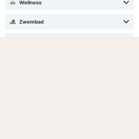
Wellness
Zwembad
Sport en activiteiten
Algemeen
Hotelservice/diensten
Hotelinformatie
Adres