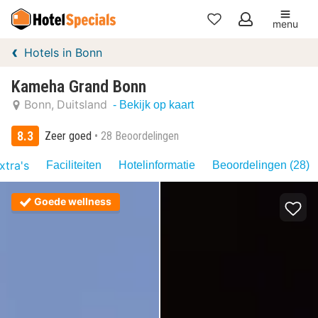
menu
Mijn
Hotels in Bonn
favorieten
Kameha Grand Bonn
Bonn
Duitsland
- Bekijk op kaart
8.3
Zeer goed
28 Beoordelingen
xtra's
Faciliteiten
Hotelinformatie
Beoordelingen (28)
Goede wellness