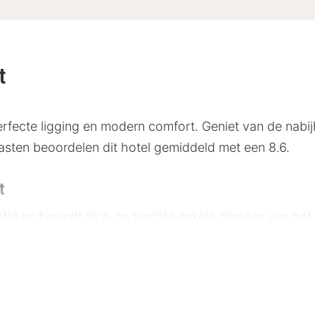
t
perfecte ligging en modern comfort. Geniet van de nab
sten beoordelen dit hotel gemiddeld met een 8.6.
t
unstig en bevindt zich op slechts enkele minuten van h
km)