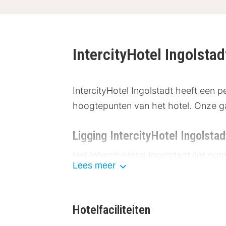
IntercityHotel Ingolstad
IntercityHotel Ingolstadt heeft een 
hoogtepunten van het hotel. Onze ga
Ligging IntercityHotel Ingolstad
Het IntercityHotel Ingolstadt ligt g
Lees meer
bezienswaardigheden:
Audi Forum Ingolstadt (6,1 km)
Ingolstadt Village (9,6 km)
Hotelfaciliteiten
Neues Schloss Ingolstadt (2,7 