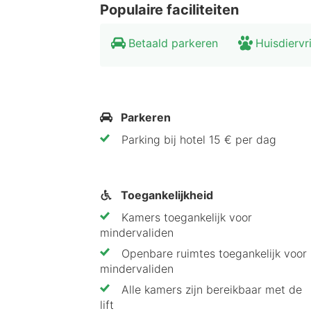
Beiers Legermuseum (3 km)
Populaire faciliteiten
Klenzepark (2 km)
Betaald parkeren
Huisdiervr
Faciliteiten IntercityHotel Ingol
Het IntercityHotel Ingolstadt biedt d
Parkeren
Kamers:
comfortabele bedden, bu
Badkamer:
douche of bad, toile
Parking bij hotel 15 € per dag
Overige faciliteiten:
huisdiervr
Restaurant IntercityHotel Ingol
Toegankelijkheid
Kamers toegankelijk voor
Het IntercityHotel Ingolstadt beschi
mindervaliden
een uitgebreid ontbijtbuffet. Daarna
Openbare ruimtes toegankelijk voor
pauze. De rustige sfeer biedt je vers
mindervaliden
drankjes.
Alle kamers zijn bereikbaar met de
lift