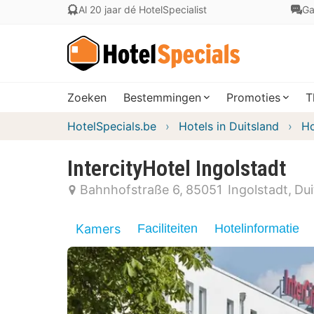
Al 20 jaar dé HotelSpecialist
Ga
Zoeken
Bestemmingen
Promoties
T
HotelSpecials.be
Hotels in Duitsland
Ho
IntercityHotel Ingolstadt
Bahnhofstraße 6
85051
Ingolstadt
Dui
Kamers
Faciliteiten
Hotelinformatie