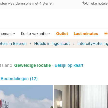
sten waarderen ons met 4 sterren
Unieke hotele
hema's
Korte vakantie
Outlet
Last minutes
☀️
tels in Beieren
Hotels in Ingolstadt
IntercityHotel In
tsland
Geweldige locatie
- Bekijk op kaart
Beoordelingen (12)