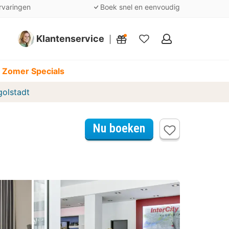
rvaringen
Boek snel en eenvoudig
Klantenservice
Mijn
favorieten
 Zomer Specials
golstadt
Nu boeken