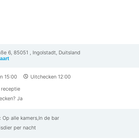
cityHotel Ingolstadt aanbeveelt
het IntercityHotel Ingolstadt te boeken:
tadscentrum
aße 6
,
85051
,
Ingolstadt, Duitsland
 en rondom het hotel
aart
rs
n 15:00
Uitchecken 12:00
receptie
otel Ingolstadt aan vanwege de ideale combinatie van 
hecken? Ja
perfect voor een ontspannen stedentrip, een romantis
 een onvergetelijk verblijf in een van de charmantste s
 Op alle kamers,In de bar
isdier per nacht