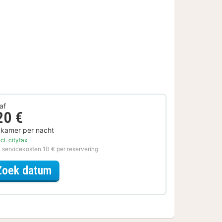
af
20 €
 kamer per nacht
cl. citytax
. servicekosten 10 € per reservering
voor Upgrade Special
Zoek datum