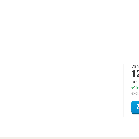
Van
1
per
in
excl