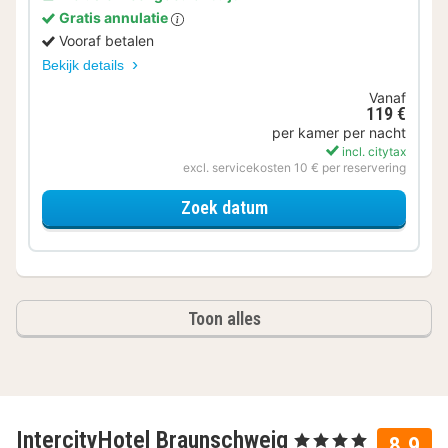
Gratis annulatie
Vooraf betalen
Bekijk details
Vanaf
119 €
per kamer per nacht
incl. citytax
excl. servicekosten 10 € per reservering
voor Later Uitchecken
Zoek datum
Toon alles
IntercityHotel Braunschweig
, 4 Sterren
8.9