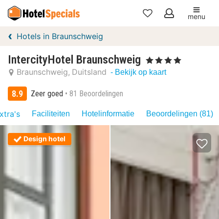
menu
Mijn
Hotels in Braunschweig
favorieten
IntercityHotel Braunschweig
, 4 Sterren
Braunschweig
Duitsland
- Bekijk op kaart
8.9
Zeer goed
81 Beoordelingen
xtra's
Faciliteiten
Hotelinformatie
Beoordelingen (81)
Design hotel