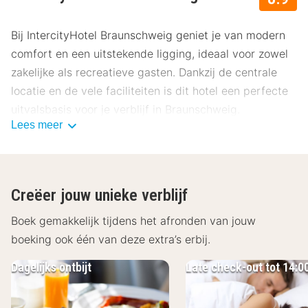
Bij IntercityHotel Braunschweig geniet je van modern
comfort en een uitstekende ligging, ideaal voor zowel
zakelijke als recreatieve gasten. Dankzij de centrale
locatie en de vele faciliteiten is dit hotel een perfecte
uitvalsbasis voor je verblijf in Braunschweig.
Lees meer
Ligging IntercityHotel Braunschweig
IntercityHotel Braunschweig ligt direct naast het
centraal station, waardoor je moeiteloos de stad en de
Creëer jouw unieke verblijf
regio kunt verkennen. Binnen enkele minuten bereik je
de historische binnenstad met haar gezellige pleinen,
Boek gemakkelijk tijdens het afronden van jouw
winkels en culturele bezienswaardigheden. De goede
boeking ook één van deze extra’s erbij.
verbindingen maken het hotel ideaal voor stedentrips,
Dagelijks ontbijt
Late check-out tot 14:0
zakenreizen en korte tussenstops.
Faciliteiten IntercityHotel Braunschweig