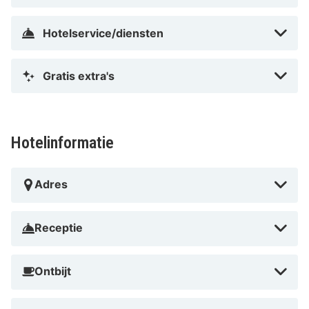
gratis openbaarvervoersticket. Of je nu de stad wilt
ontdekken, op zakenreis bent of onderweg bent naar
Hotelservice/diensten
een andere bestemming, IntercityHotel Braunschweig
biedt gemak, gastvrijheid en een uitstekende prijs-
Gratis extra's
kwaliteitverhouding.
Hotelinformatie
Adres
Receptie
Ontbijt