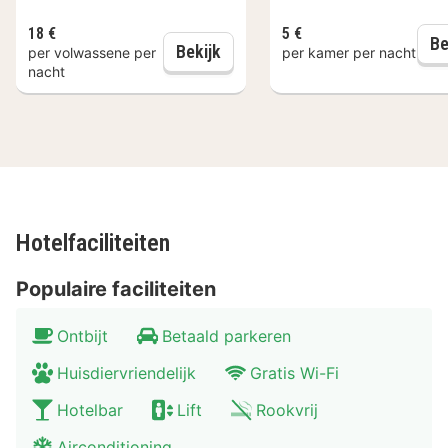
18 €
5 €
Be
Dagelijks ontbijt
Bekijk
per volwassene per
per kamer per nacht
nacht
Hotelfaciliteiten
Populaire faciliteiten
Ontbijt
Betaald parkeren
Huisdiervriendelijk
Gratis Wi-Fi
Hotelbar
Lift
Rookvrij
Airconditioning