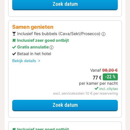
voor Eerder Inchecken
Zoek datum
Samen genieten
Inclusief fles bubbels (Cava/Sekt/Prosecco)
Inclusief zeer goed ontbijt
Gratis annulatie
Betaal in het hotel
Bekijk details
Vanaf
98,20 €
korting
-22 %
77 €
per kamer per nacht
incl. citytax
excl. servicekosten 10 € per reservering
voor Samen genieten
Zoek datum
Inclusief zeer goed ontbijt