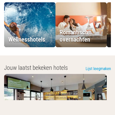
Romantisch
Wellnesshotels
overnachten
L
Jouw laatst bekeken hotels
Lijst leegmaken