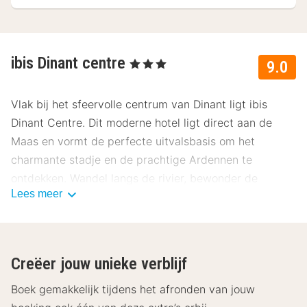
ibis Dinant centre
, 3 Sterren
9.0
Vlak bij het sfeervolle centrum van Dinant ligt ibis
Dinant Centre. Dit moderne hotel ligt direct aan de
Maas en vormt de perfecte uitvalsbasis om het
charmante stadje en de prachtige Ardennen te
ontdekken. Wandel langs de rivier, bewonder de
Lees meer
imposante citadel of maak een boottocht over het
water.
Ligging ibis Dinant Centre
Creëer jouw unieke verblijf
ibis Dinant Centre ligt in het hart van Dinant, aan de
oevers van de Maas. Vanuit het hotel wandel je zo naar
Boek gemakkelijk tijdens het afronden van jouw
de iconische Citadel van Dinant, die hoog boven de