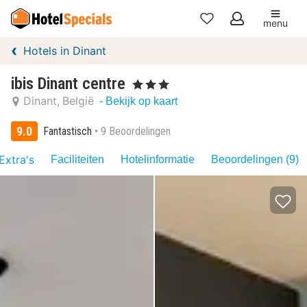
menu
Mijn
Hotels in Dinant
favorieten
ibis Dinant centre
, 3 Sterren
Dinant
België
- Bekijk op kaart
9.0
Fantastisch
9 Beoordelingen
Extra's
Faciliteiten
Hotelinformatie
Beoordelingen (9)