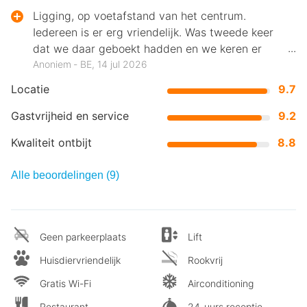
Ligging, op voetafstand van het centrum.
Iedereen is er erg vriendelijk. Was tweede keer
dat we daar geboekt hadden en we keren er
zeker terug.
Anoniem ‐ BE, 14 jul 2026
Locatie
9.7
Gastvrijheid en service
9.2
Kwaliteit ontbijt
8.8
Alle beoordelingen (9)
Geen parkeerplaats
Lift
Huisdiervriendelijk
Rookvrij
Gratis Wi-Fi
Airconditioning
Restaurant
24-uurs receptie