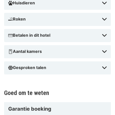
en ligt op een steenworp afstand van de beste
Huisdieren
attracties van de stad. Boek nu en ervaar de
ongeëvenaarde gastvrijheid van Hyllit Hotel!
Roken
Betalen in dit hotel
Aantal kamers
Gesproken talen
Goed om te weten
Garantie boeking