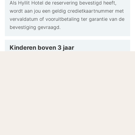
Als Hyllit Hotel de reservering bevestigd heeft,
wordt aan jou een geldig credietkaartnummer met
vervaldatum of vooruitbetaling ter garantie van de
bevestiging gevraagd.
Kinderen boven 3 jaar
Kinderen bijboeken is enkel voor 0-3 jaar. Mocht
het kind ouder zijn, dan is het enkel mogelijk om 2
kamers te boeken of het kind in het bed van de
ouders te laten slapen.
Zwembad, fitness en sauna
Het zwembad, de fitness en de sauna zijn
dagelijks van 07:00 tot 21:00 geopend tegen een
prijs van 7 euro per persoon per dag.