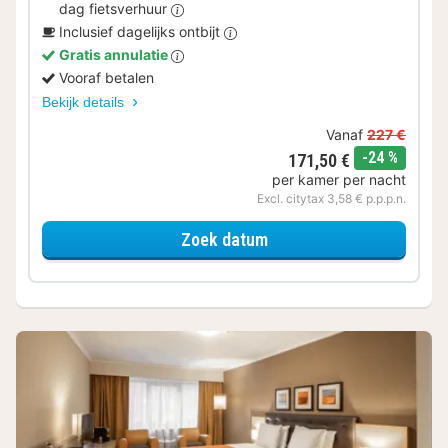
dag fietsverhuur
Inclusief dagelijks ontbijt
Gratis annulatie
Vooraf betalen
Bekijk details
Vanaf
227 €
korting
-24 %
171,50 €
per kamer per nacht
Excl. citytax 3,58 € p.p.p.n.
voor Op de fiets
Zoek datum