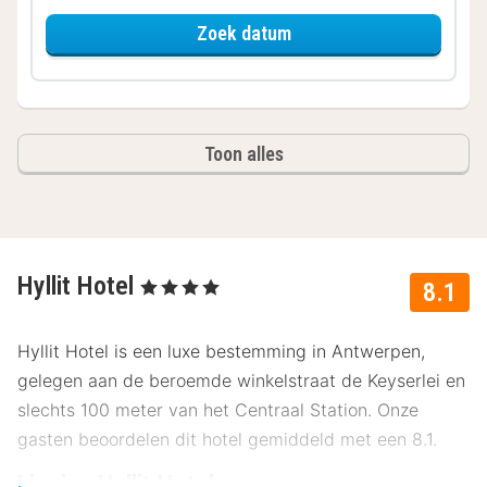
voor Superior Twin kame
Zoek datum
Toon alles
Hyllit Hotel
, 4 Sterren
8.1
Hyllit Hotel is een luxe bestemming in Antwerpen,
gelegen aan de beroemde winkelstraat de Keyserlei en
slechts 100 meter van het Centraal Station. Onze
gasten beoordelen dit hotel gemiddeld met een 8.1.
Ligging Hyllit Hotel