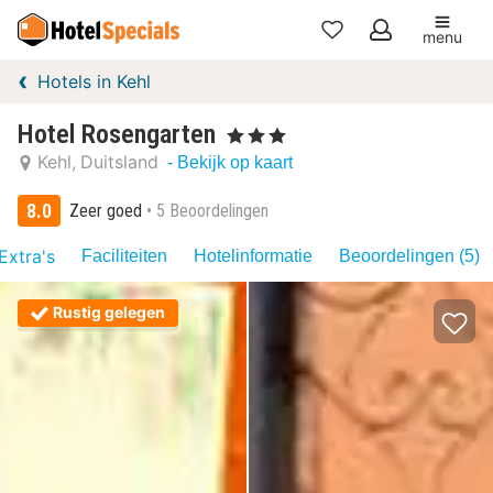
menu
Mijn
Hotels in Kehl
favorieten
Hotel Rosengarten
, 3 Sterren
Kehl
Duitsland
- Bekijk op kaart
8.0
Zeer goed
5 Beoordelingen
Extra's
Faciliteiten
Hotelinformatie
Beoordelingen (5)
Rustig gelegen