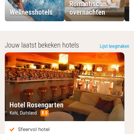
Romantisch
Wellnesshotels
overnachten
L
Jouw laatst bekeken hotels
Lijst leegmaken
Hotel Rosengarten
Kehl
,
Duitsland
8.0
/10
Sfeervol hotel