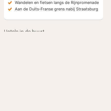
Wandelen en fietsen langs de Rijnpromenade
Aan de Duits-Franse grens nabij Straatsburg
Hotels in de buurt
Inclusief ontbijt
ates Hotel Kehl
Ho
Kehl, Duitsland
8.5
Kehl
Vanaf
Van