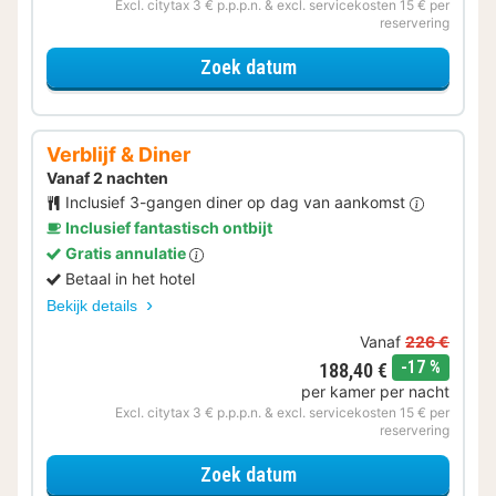
Excl. citytax 3 € p.p.p.n. & excl. servicekosten 15 € per
reservering
voor Voordeel Special
Zoek datum
Verblijf & Diner
Vanaf 2 nachten
Inclusief 3-gangen diner op dag van aankomst
Inclusief fantastisch ontbijt
Gratis annulatie
Betaal in het hotel
Bekijk details
Vanaf
226 €
korting
-17 %
188,40 €
per kamer per nacht
Excl. citytax 3 € p.p.p.n. & excl. servicekosten 15 € per
reservering
voor Verblijf & Diner
Zoek datum