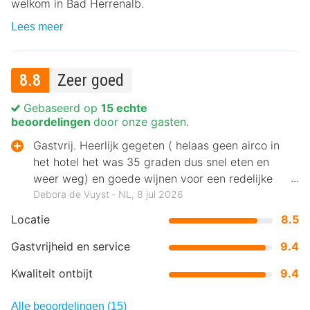
welkom in Bad Herrenalb.
Lees meer
8.8
Zeer goed
Gebaseerd op
15 echte
beoordelingen
door onze gasten.
Gastvrij. Heerlijk gegeten ( helaas geen airco in
het hotel het was 35 graden dus snel eten en
weer weg) en goede wijnen voor een redelijke
prijs.
Debora de Vuyst ‐ NL, 8 jul 2026
Locatie
8.5
Gastvrijheid en service
9.4
Kwaliteit ontbijt
9.4
Alle beoordelingen (15)