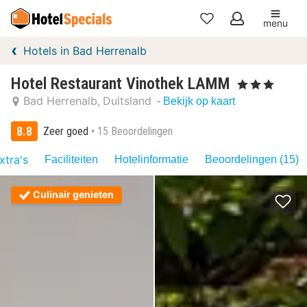
menu
Mijn
Hotels in Bad Herrenalb
favorieten
Hotel Restaurant Vinothek LAMM
, 3 Sterren
Bad Herrenalb
Duitsland
- Bekijk op kaart
8.8
Zeer goed
15 Beoordelingen
xtra's
Faciliteiten
Hotelinformatie
Beoordelingen (15)
Culinair genieten