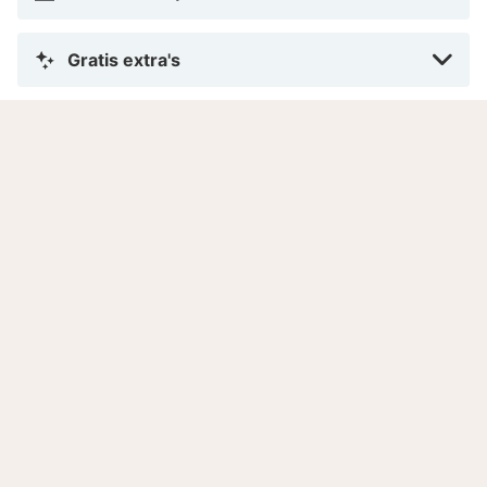
Gratis extra's
Hotelinformatie
Adres
Receptie
Ontbijt
Diner