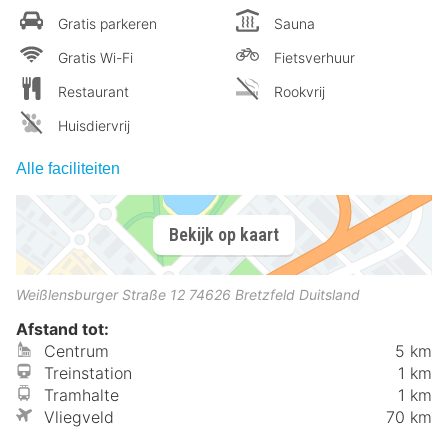
Gratis parkeren
Sauna
Gratis Wi-Fi
Fietsverhuur
Restaurant
Rookvrij
Huisdiervrij
Alle faciliteiten
Bekijk op kaart
Weißlensburger Straße 12
74626
Bretzfeld
Duitsland
Afstand tot:
Centrum
5 km
Treinstation
1 km
Tramhalte
1 km
Vliegveld
70 km