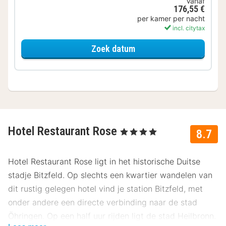
Vanaf
176,55 €
per kamer per nacht
incl. citytax
voor Standaard Kamer
Zoek datum
Hotel Restaurant Rose
, 4 Sterren
8.7
Hotel Restaurant Rose ligt in het historische Duitse
stadje Bitzfeld. Op slechts een kwartier wandelen van
dit rustig gelegen hotel vind je station Bitzfeld, met
onder andere een directe verbinding naar de stad
Öhringen. Op een half uur rijden ligt de stad Heilbronn.