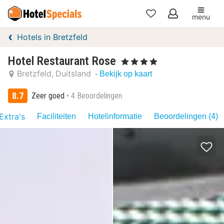
menu
Mijn
Hotels in Bretzfeld
favorieten
Hotel Restaurant Rose
, 4 Sterren
Bretzfeld
Duitsland
- Bekijk op kaart
8.7
Zeer goed
4 Beoordelingen
Extra's
Faciliteiten
Hotelinformatie
Beoordelingen (4)