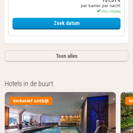
per kamer per nacht
incl. citytax
voor Deluxe tweepersoo
Zoek datum
Toon alles
Hotels in de buurt
Inclusief ontbijt
I