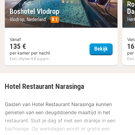
Ro
Boshotel Vlodrop
Da
Vlodrop, Nederland
8.1
Her
Vanaf
Van
135 €
16
Boshotel Vl
Bekijk
per kamer per nacht
per
Excl. citytax 4 € p.p.p.n.
Excl.
Hotel Restaurant Narasinga
Gasten van Hotel Restaurant Narasinga kunnen
genieten van een deugddoende maaltijd in het
restaurant. Sluit je dag af met een drankje in een
bar/lounge. Op werkdagen wordt er gratis een