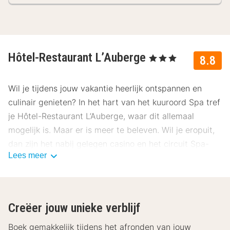
Hôtel-Restaurant L’Auberge
, 3 Sterren
8.8
Wil je tijdens jouw vakantie heerlijk ontspannen en
culinair genieten? In het hart van het kuuroord Spa tref
je Hôtel-Restaurant L’Auberge, waar dit allemaal
mogelijk is. Maar er is meer te beleven. Wil je eropuit,
dan zijn het nabij gelegen casino en het circuit Spa-
Lees meer
Francorchamps de moeite waard. Cultuurliefhebbers
kunnen een bezoekje brengen aan het
Gemeentemuseum en het Wasserijmuseum.
Over Hôtel-Restaurant L’Auberge
Creëer jouw unieke verblijf
De kamers beschikken over ventilatoren, een
Boek gemakkelijk tijdens het afronden van jouw