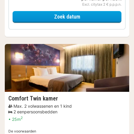
Excl. citytax 2 € p.p.p.n.
voor Comfort Double ka
Zoek datum
Comfort Twin kamer
Max. 2 volwassenen en 1 kind
2 eenpersoonsbedden
2
25m
De voorwaarden