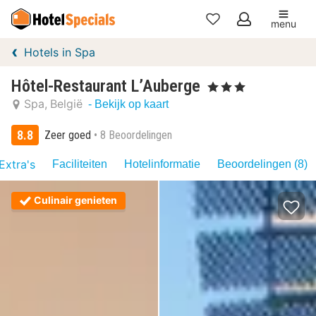
menu
Mijn
Hotels in Spa
favorieten
Hôtel-Restaurant L’Auberge
, 3 Sterren
Spa
België
- Bekijk op kaart
8.8
Zeer goed
8 Beoordelingen
Extra's
Faciliteiten
Hotelinformatie
Beoordelingen (8)
Culinair genieten