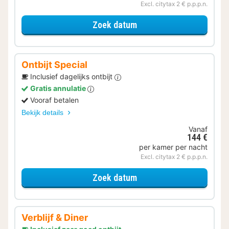
Excl. citytax 2 € p.p.p.n.
voor Samen genieten
Zoek datum
Ontbijt Special
Inclusief dagelijks ontbijt
Gratis annulatie
Vooraf betalen
Bekijk details
Vanaf
144 €
per kamer per nacht
Excl. citytax 2 € p.p.p.n.
voor Ontbijt Special
Zoek datum
Verblijf & Diner