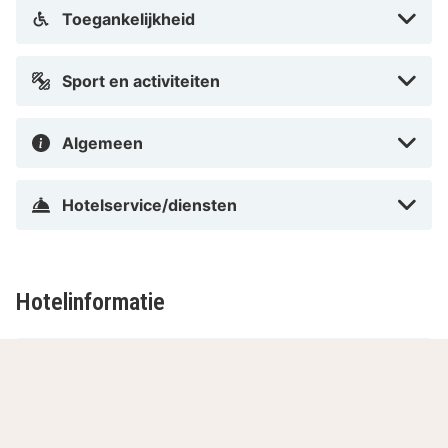
geschikt voor een verkenningstocht. Wandel of fiets
Toegankelijkheid
door de Hoge Venen, een natuurpark dat bekend staat
om zijn mooie routes.
Sport en activiteiten
Algemeen
Hotelservice/diensten
Hotelinformatie
Adres
Receptie