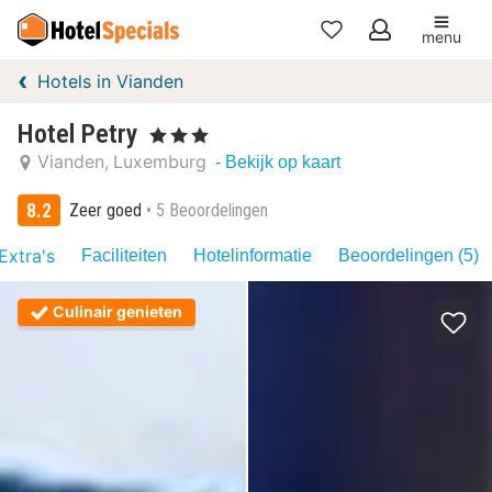
menu
Mijn
Hotels in Vianden
favorieten
Hotel Petry
, 3 Sterren
Vianden
Luxemburg
- Bekijk op kaart
8.2
Zeer goed
5 Beoordelingen
Extra's
Faciliteiten
Hotelinformatie
Beoordelingen (5)
Culinair genieten