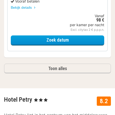
Vooraf betalen
Bekijk details
Vanaf
98 €
per kamer per nacht
Excl. citytax 2 € p.p.p.n.
voor Comfortkamer
Zoek datum
Toon alles
Hotel Petry
, 3 Sterren
8.2
Hotel Petry ligt in het centrum van het middeleeuwse