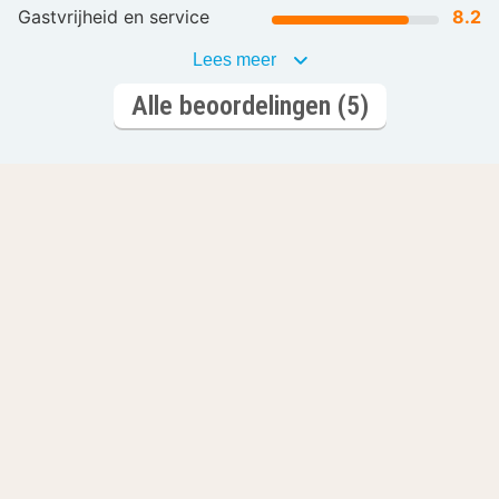
Gastvrijheid en service
8.2
Lees meer
Alle beoordelingen (5)
Laat je inspireren
Romantisch
Wellnesshotels
overnachten
L