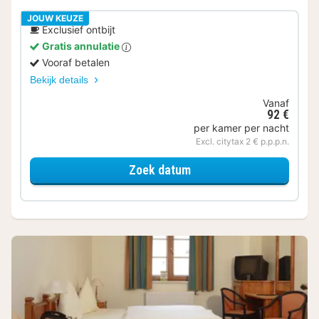
JOUW KEUZE
Exclusief ontbijt
Gratis annulatie
Vooraf betalen
Bekijk details
Vanaf
92 €
per kamer per nacht
Excl. citytax 2 € p.p.p.n.
voor Standaardkamer
Zoek datum