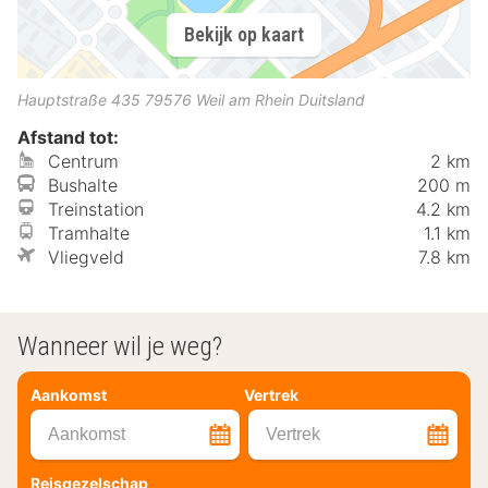
Bekijk op kaart
Hauptstraße 435
79576
Weil am Rhein
Duitsland
Afstand tot:
Centrum
2 km
Bushalte
200 m
Treinstation
4.2 km
Tramhalte
1.1 km
Vliegveld
7.8 km
Wanneer wil je weg?
Aankomst
Vertrek
Aankomst
Vertrek
Reisgezelschap