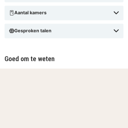
Aantal kamers
Gesproken talen
Goed om te weten
Boekingsbevestiging
Als je een boekingsbevestiging van Hotel
Dreiländerbrücke ontvangt, komt dat omdat beide
hotels zich op dezelfde plaats bevinden en alleen
verschillen in het aantal sterren.