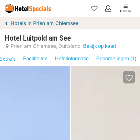
menu
Mijn
Hotels in Prien am Chiemsee
favorieten
Hotel Luitpold am See
Prien am Chiemsee
Duitsland
Bekijk op kaart
Extra's
Faciliteiten
Hotelinformatie
Beoordelingen (1)