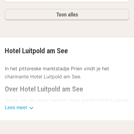
Toon alles
Hotel Luitpold am See
In het pittoreske marktstadje Prien vindt je het
charmante Hotel Luitpold am See.
Over Hotel Luitpold am See
Direct aan de oever van het meer wacht Hotel Luitpold
Lees meer
am See je met maximaal comfort en garandeert je een
zorgeloze tijd aan de Beierse Zee.
Faciliteiten Hotel Luitpold am See