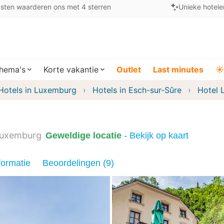
sten waarderen ons met 4 sterren
Unieke hotele
hema's
Korte vakantie
Outlet
Last minutes
☀️
Hotels in Luxemburg
Hotels in Esch-sur-Sûre
Hotel L
uxemburg
Geweldige locatie
- Bekijk op kaart
formatie
Beoordelingen (9)