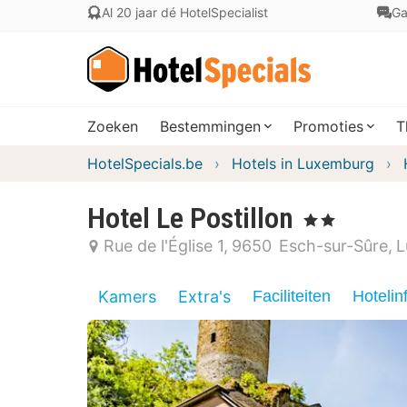
Al 20 jaar dé HotelSpecialist
Ga
Zoeken
Bestemmingen
Promoties
T
HotelSpecials.be
Hotels in Luxemburg
Hotel Le Postillon
, 2 Sterren
Rue de l'Église 1
9650
Esch-sur-Sûre
L
Kamers
Extra's
Faciliteiten
Hotelin