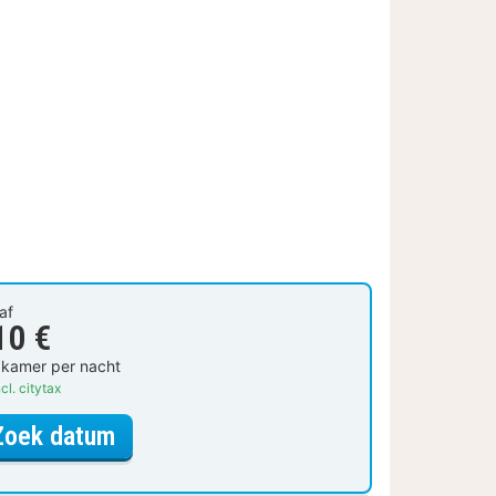
af
10 €
 kamer per nacht
cl. citytax
voor Twin kamer
Zoek datum