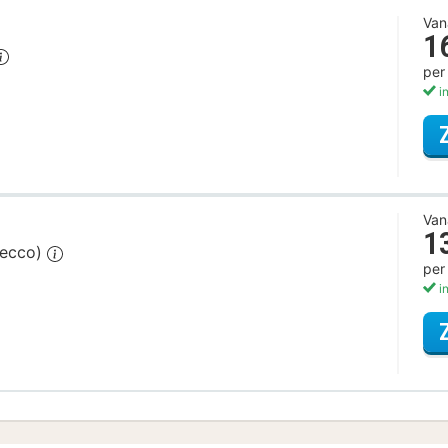
Van
1
per
in
Van
1
secco)
per
in