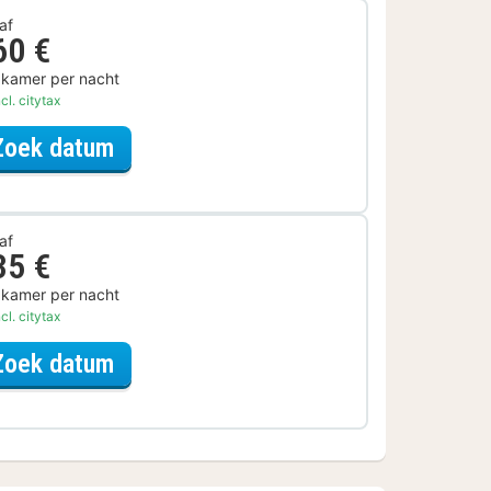
af
60 €
 kamer per nacht
cl. citytax
voor Later Uitchecken
Zoek datum
af
35 €
 kamer per nacht
cl. citytax
voor Samen genieten
Zoek datum