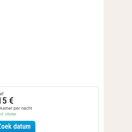
af
15 €
 kamer per nacht
cl. citytax
voor Later Uitchecken
Zoek datum