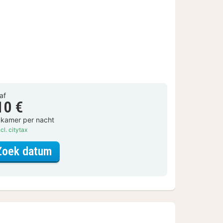
af
10 €
 kamer per nacht
cl. citytax
voor Tweepersoonskamer
Zoek datum