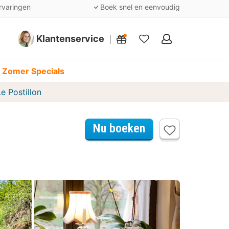
rvaringen
Boek snel en eenvoudig
Klantenservice
Mijn
favorieten
 Zomer Specials
e Postillon
Nu boeken